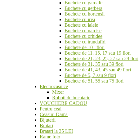
Buchete cu garoafe
Buchete cu gerbera
Buchete cu hortensii
Buchete cu irisi
Buchete cu lalele
Buchete cu narcise
Buchete cu orhidee
Buchete cu trandafiri
Buchete de 101 flori
Buchete de 11, 15, 17 sau 19 flori
Buchete de 21, 23, 25, 27 sau 29 flori
Buchete de 31, 35 sau 39 flori
Buchete de 41, 43, 45 sau 49 flori
Buchete de 5, 7 sau 9 flori
Buchete de 51. 55 sau 75 flori
Electrocasnice
Mixer
Roboti de bucatarie
VOUCHERE CADOU
Pentru ceai
Ceasuri Dama
Bijuterii
Bratari
Bratari la 35 LEI
Rame foto