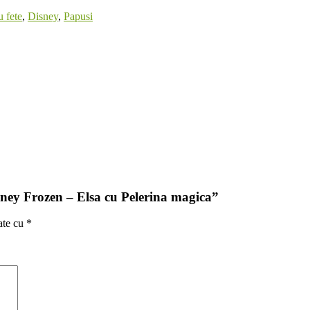
 fete
,
Disney
,
Papusi
sney Frozen – Elsa cu Pelerina magica”
ate cu
*