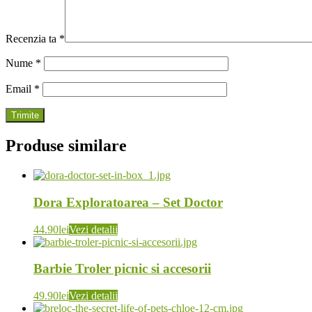
Recenzia ta
*
Nume
*
Email
*
Produse similare
Dora Exploratoarea – Set Doctor
44.90
lei
Vezi detalii
Barbie Troler picnic si accesorii
49.90
lei
Vezi detalii