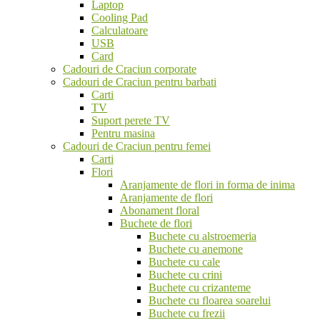
Laptop
Cooling Pad
Calculatoare
USB
Card
Cadouri de Craciun corporate
Cadouri de Craciun pentru barbati
Carti
TV
Suport perete TV
Pentru masina
Cadouri de Craciun pentru femei
Carti
Flori
Aranjamente de flori in forma de inima
Aranjamente de flori
Abonament floral
Buchete de flori
Buchete cu alstroemeria
Buchete cu anemone
Buchete cu cale
Buchete cu crini
Buchete cu crizanteme
Buchete cu floarea soarelui
Buchete cu frezii