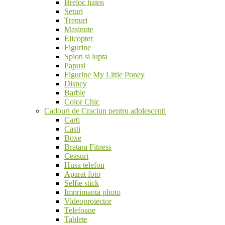
Breloc haios
Seturi
Trenuri
Masinute
Elicopter
Figurine
Spion si lupta
Papusi
Figurine My Little Poney
Disney
Barbie
Color Chic
Cadouri de Craciun pentru adolescenti
Carti
Casti
Boxe
Bratara Fitness
Ceasuri
Husa telefon
Aparat foto
Selfie stick
Imprimanta photo
Videoproiector
Telefoane
Tablete