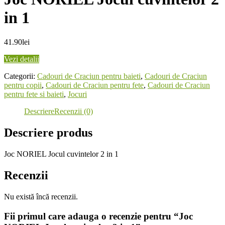
in 1
41.90
lei
Vezi detalii
Categorii:
Cadouri de Craciun pentru baieti
,
Cadouri de Craciun
pentru copii
,
Cadouri de Craciun pentru fete
,
Cadouri de Craciun
pentru fete si baieti
,
Jocuri
Descriere
Recenzii (0)
Descriere produs
Joc NORIEL Jocul cuvintelor 2 in 1
Recenzii
Nu există încă recenzii.
Fii primul care adauga o recenzie pentru “Joc