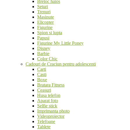
Breloc haios
Seturi
Trenuri
Masinute
Elicopter
Figurine
Spion si lupta
Papusi
Figurine My Little Poney
Disney
Barbie
Color Chic
Cadouri de Craciun pentru adolescenti
Carti
Casti
Boxe
Bratara Fitness
Ceasuri
Husa telefon
Aparat foto
Selfie stick
Imprimanta photo
Videoproiector
Telefoane
Tablete