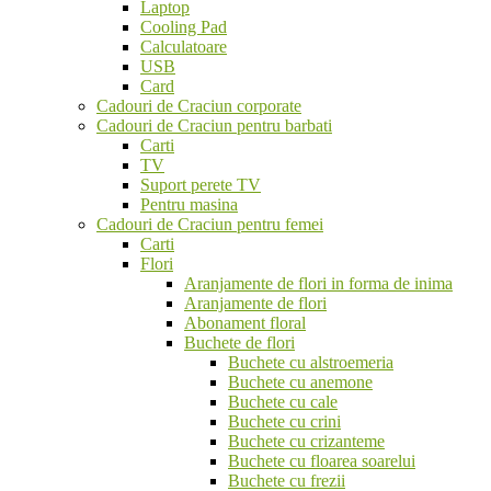
Laptop
Cooling Pad
Calculatoare
USB
Card
Cadouri de Craciun corporate
Cadouri de Craciun pentru barbati
Carti
TV
Suport perete TV
Pentru masina
Cadouri de Craciun pentru femei
Carti
Flori
Aranjamente de flori in forma de inima
Aranjamente de flori
Abonament floral
Buchete de flori
Buchete cu alstroemeria
Buchete cu anemone
Buchete cu cale
Buchete cu crini
Buchete cu crizanteme
Buchete cu floarea soarelui
Buchete cu frezii