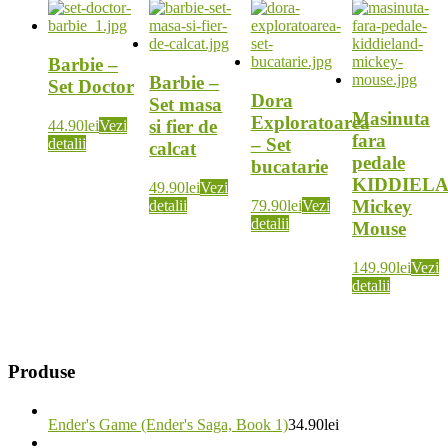
Barbie –
Barbie –
Set Doctor
Dora
Set masa
Masinuta
Exploratoarea
si fier de
44.90
lei
Vezi
fara
– Set
detalii
calcat
pedale
bucatarie
KIDDIEL
49.90
lei
Vezi
Mickey
detalii
79.90
lei
Vezi
detalii
Mouse
149.90
lei
Vezi
detalii
Produse
Ender's Game (Ender's Saga, Book 1)
34.90
lei