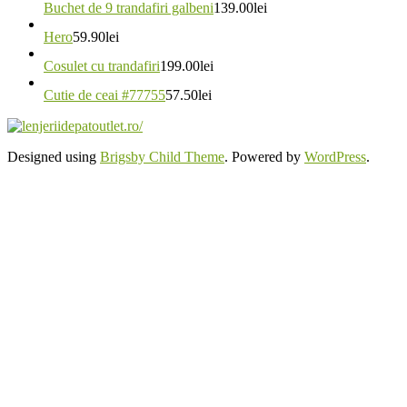
Buchet de 9 trandafiri galbeni
139.00
lei
Hero
59.90
lei
Cosulet cu trandafiri
199.00
lei
Cutie de ceai #77755
57.50
lei
Designed using
Brigsby Child Theme
. Powered by
WordPress
.