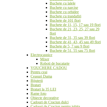
Buchete cu lalele
Buchete cu narcise
Buchete cu orhidee
Buchete cu trandafiri
Buchete de 101 flori
Buchete de 11, 15, 17 sau 19 flori
Buchete de 21, 23, 25, 27 sau 29
flori
Buchete de 31, 35 sau 39 flori
Buchete de 41, 43, 45 sau 49 flori
Buchete de 5, 7 sau 9 flori
Buchete de 51. 55 sau 75 flori
Electrocasnice
Mixer
Roboti de bucatarie
VOUCHERE CADOU
Pentru ceai
Ceasuri Dama
Bijuterii
Bratari
Bratari la 35 LEI
Rame foto
Obiecte decorative
Cadouri de Craciun dulci
Cadouri de Craciun pentru iubita