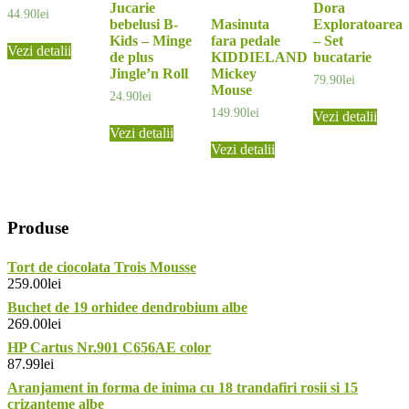
Jucarie
Dora
44.90
lei
bebelusi B-
Masinuta
Exploratoarea
Kids – Minge
fara pedale
– Set
Vezi detalii
de plus
KIDDIELAND
bucatarie
Jingle’n Roll
Mickey
79.90
lei
Mouse
24.90
lei
149.90
lei
Vezi detalii
Vezi detalii
Vezi detalii
Produse
Tort de ciocolata Trois Mousse
259.00
lei
Buchet de 19 orhidee dendrobium albe
269.00
lei
HP Cartus Nr.901 C656AE color
87.99
lei
Aranjament in forma de inima cu 18 trandafiri rosii si 15
crizanteme albe