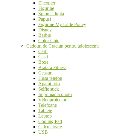
Elicopter
Figurine
Spion si lupta
Papusi
Figurine My Little Poney
Disney
Barbie
Color Chic
Cadouri de Craciun pentru adolescenti
Carti
Casti
Boxe
Bratara Fitness
Ceasuri
Husa telefon
Aparat foto
Selfie stick
Imprimanta photo
Videoproiector
Telefoane
Tablete
Laptop
Cooling Pad
Calculatoare
USB