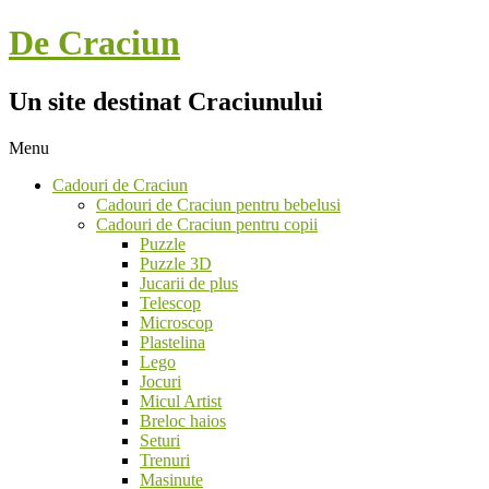
Skip
De Craciun
to
content
Un site destinat Craciunului
Menu
Secondary
Cadouri de Craciun
Navigation
Cadouri de Craciun pentru bebelusi
Menu
Cadouri de Craciun pentru copii
Puzzle
Puzzle 3D
Jucarii de plus
Telescop
Microscop
Plastelina
Lego
Jocuri
Micul Artist
Breloc haios
Seturi
Trenuri
Masinute