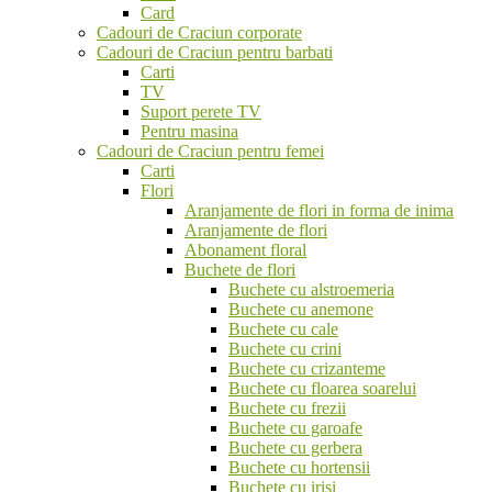
Card
Cadouri de Craciun corporate
Cadouri de Craciun pentru barbati
Carti
TV
Suport perete TV
Pentru masina
Cadouri de Craciun pentru femei
Carti
Flori
Aranjamente de flori in forma de inima
Aranjamente de flori
Abonament floral
Buchete de flori
Buchete cu alstroemeria
Buchete cu anemone
Buchete cu cale
Buchete cu crini
Buchete cu crizanteme
Buchete cu floarea soarelui
Buchete cu frezii
Buchete cu garoafe
Buchete cu gerbera
Buchete cu hortensii
Buchete cu irisi