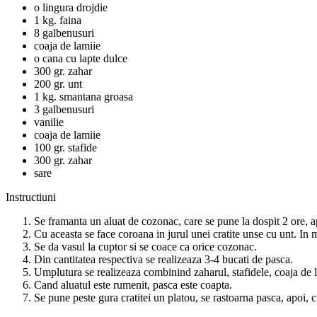
o lingura drojdie
1 kg. faina
8 galbenusuri
coaja de lamiie
o cana cu lapte dulce
300 gr. zahar
200 gr. unt
1 kg. smantana groasa
3 galbenusuri
vanilie
coaja de lamiie
100 gr. stafide
300 gr. zahar
sare
Instructiuni
Se framanta un aluat de cozonac, care se pune la dospit 2 ore, apo
Cu aceasta se face coroana in jurul unei cratite unse cu unt. In 
Se da vasul la cuptor si se coace ca orice cozonac.
Din cantitatea respectiva se realizeaza 3-4 bucati de pasca.
Umplutura se realizeaza combinind zaharul, stafidele, coaja de la
Cand aluatul este rumenit, pasca este coapta.
Se pune peste gura cratitei un platou, se rastoarna pasca, apoi, cu