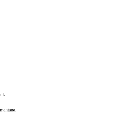
ul.
 smantana.