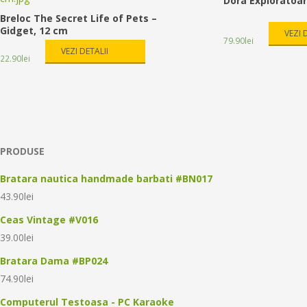
Dora Exploratoar
Breloc The Secret Life of Pets –
Gidget, 12 cm
VEZI 
79.90
lei
VEZI DETALII
22.90
lei
PRODUSE
Bratara nautica handmade barbati #BN017
43.90
lei
Ceas Vintage #V016
39.00
lei
Bratara Dama #BP024
74.90
lei
Computerul Testoasa - PC Karaoke