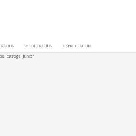
 CRACIUN
SMS DE CRACIUN
DESPRE CRACIUN
e, castiga! Junior