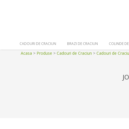
Skip
to
content
Secondary
CADOURI DE CRACIUN
BRAZI DE CRACIUN
COLINDE DE
Navigation
Acasa
>
Produse
>
Cadouri de Craciun
>
Cadouri de Craciu
Menu
J