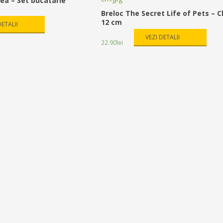
ea – Set bucatarie
Breloc The Secret Life of Pets – C
12 cm
DETALII
VEZI DETALII
22.90
lei