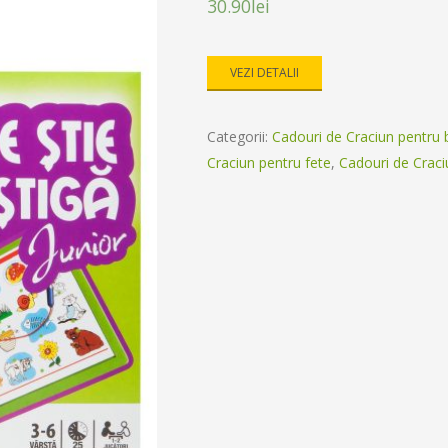
30.90
lei
VEZI DETALII
Categorii:
Cadouri de Craciun pentru b
Craciun pentru fete
,
Cadouri de Craciu