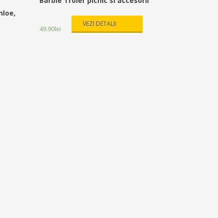
Barbie Troler picnic si accesorii
hloe,
VEZI DETALII
49.90
lei