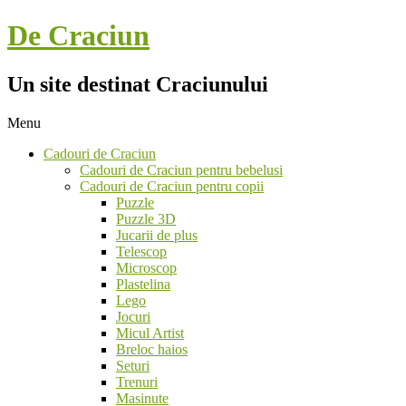
Skip
De Craciun
to
content
Un site destinat Craciunului
Menu
Secondary
Cadouri de Craciun
Navigation
Cadouri de Craciun pentru bebelusi
Menu
Cadouri de Craciun pentru copii
Puzzle
Puzzle 3D
Jucarii de plus
Telescop
Microscop
Plastelina
Lego
Jocuri
Micul Artist
Breloc haios
Seturi
Trenuri
Masinute