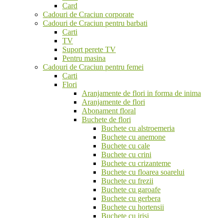
Card
Cadouri de Craciun corporate
Cadouri de Craciun pentru barbati
Carti
TV
Suport perete TV
Pentru masina
Cadouri de Craciun pentru femei
Carti
Flori
Aranjamente de flori in forma de inima
Aranjamente de flori
Abonament floral
Buchete de flori
Buchete cu alstroemeria
Buchete cu anemone
Buchete cu cale
Buchete cu crini
Buchete cu crizanteme
Buchete cu floarea soarelui
Buchete cu frezii
Buchete cu garoafe
Buchete cu gerbera
Buchete cu hortensii
Buchete cu irisi