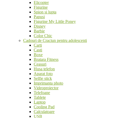
Elicopter
Figurine
Spion si lupta
Papusi
Figurine My Little Poney
Disney
Barbie
Color Chic
Cadouri de Craciun pentru adolescenti
Carti
Casti
Boxe
Bratara Fitness
Ceasuri
Husa telefon
Aparat foto
Selfie stick
Imprimanta photo
Videoproiector
Telefoane
Tablete
Laptop
Cooling Pad
Calculatoare
USB