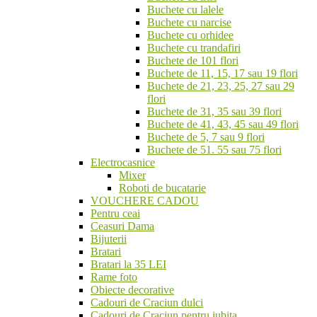
Buchete cu lalele
Buchete cu narcise
Buchete cu orhidee
Buchete cu trandafiri
Buchete de 101 flori
Buchete de 11, 15, 17 sau 19 flori
Buchete de 21, 23, 25, 27 sau 29
flori
Buchete de 31, 35 sau 39 flori
Buchete de 41, 43, 45 sau 49 flori
Buchete de 5, 7 sau 9 flori
Buchete de 51. 55 sau 75 flori
Electrocasnice
Mixer
Roboti de bucatarie
VOUCHERE CADOU
Pentru ceai
Ceasuri Dama
Bijuterii
Bratari
Bratari la 35 LEI
Rame foto
Obiecte decorative
Cadouri de Craciun dulci
Cadouri de Craciun pentru iubita