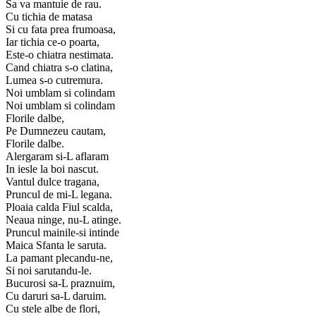
Sa va mantuie de rau.
Cu tichia de matasa
Si cu fata prea frumoasa,
Iar tichia ce-o poarta,
Este-o chiatra nestimata.
Cand chiatra s-o clatina,
Lumea s-o cutremura.
Noi umblam si colindam
Noi umblam si colindam
Florile dalbe,
Pe Dumnezeu cautam,
Florile dalbe.
Alergaram si-L aflaram
In iesle la boi nascut.
Vantul dulce tragana,
Pruncul de mi-L legana.
Ploaia calda Fiul scalda,
Neaua ninge, nu-L atinge.
Pruncul mainile-si intinde
Maica Sfanta le saruta.
La pamant plecandu-ne,
Si noi sarutandu-le.
Bucurosi sa-L praznuim,
Cu daruri sa-L daruim.
Cu stele albe de flori,