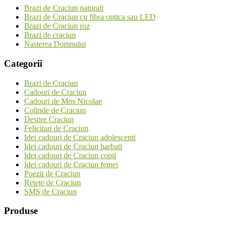
Brazi de Craciun naturali
Brazi de Craciun cu fibra optica sau LED
Brazi de Craciun roz
Brazi de craciun
Nasterea Domnului
Categorii
Brazi de Craciun
Cadouri de Craciun
Cadouri de Mos Nicolae
Colinde de Craciun
Despre Craciun
Felicitari de Craciun
Idei cadouri de Craciun adolescenti
Idei cadouri de Craciun barbati
Idei cadouri de Craciun copii
Idei cadouri de Craciun femei
Poezii de Craciun
Retete de Craciun
SMS de Craciun
Produse