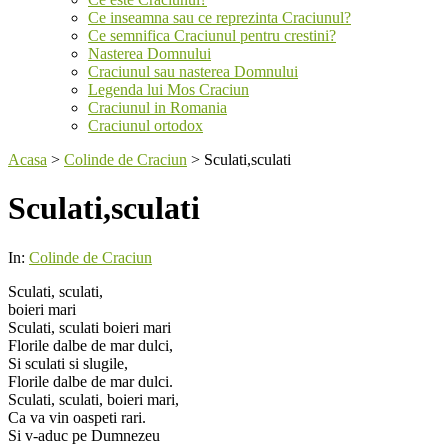
Ce inseamna sau ce reprezinta Craciunul?
Ce semnifica Craciunul pentru crestini?
Nasterea Domnului
Craciunul sau nasterea Domnului
Legenda lui Mos Craciun
Craciunul in Romania
Craciunul ortodox
Acasa
>
Colinde de Craciun
>
Sculati,sculati
Sculati,sculati
In:
Colinde de Craciun
Sculati, sculati,
boieri mari
Sculati,sculati
Sculati, sculati boieri mari
Florile dalbe de mar dulci,
Si sculati si slugile,
Florile dalbe de mar dulci.
Sculati, sculati, boieri mari,
Ca va vin oaspeti rari.
Si v-aduc pe Dumnezeu