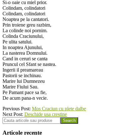
Si-o oaie cu miel prior.
Colindam, colindatori
Colindam, colindatori
Noaptea pe la cantatori.
Prin troiene greu razbim,
La colinde noi pornim.
Colinda Craciunului,
Pe ulita satului.
In noaptea Ajunului,
La nasterea Domnului.
Cand in ceruri se canta
Pruncul cel Sfant se nastea.
Ingerii il preamareau
Pastorii se inchinau.
Marire lui Dumnezeu
Marire Fiului Sau.
Pe Pamant pace sa fie,
De acum pana-n vecie.
2016-
Previous Post:
Mos Craciun cu plete dalbe
11-
Next Post:
Deschide usa crestine
28
Search
Articole recente