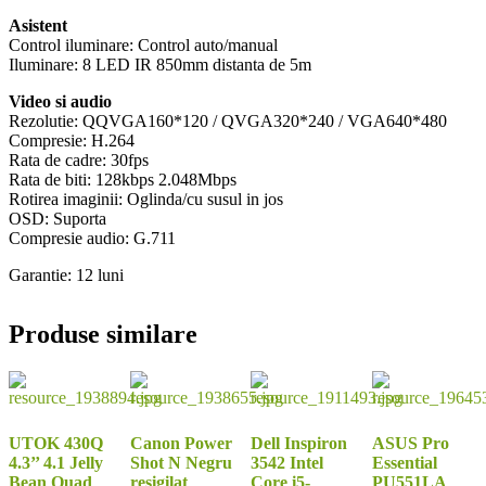
Asistent
Control iluminare: Control auto/manual
Iluminare: 8 LED IR 850mm distanta de 5m
Video si audio
Rezolutie: QQVGA160*120 / QVGA320*240 / VGA640*480
Compresie: H.264
Rata de cadre: 30fps
Rata de biti: 128kbps 2.048Mbps
Rotirea imaginii: Oglinda/cu susul in jos
OSD: Suporta
Compresie audio: G.711
Garantie: 12 luni
Produse similare
UTOK 430Q
Canon Power
Dell Inspiron
ASUS Pro
4.3’’ 4.1 Jelly
Shot N Negru
3542 Intel
Essential
Bean Quad
resigilat
Core i5-
PU551LA