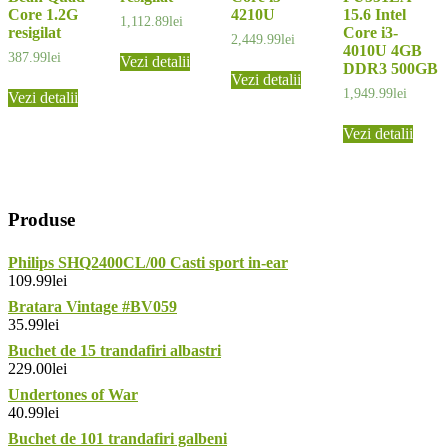
Core 1.2G
4210U
15.6 Intel
1,112.89
lei
resigilat
Core i3-
2,449.99
lei
4010U 4GB
387.99
lei
Vezi detalii
DDR3 500GB
Vezi detalii
1,949.99
lei
Vezi detalii
Vezi detalii
Produse
Philips SHQ2400CL/00 Casti sport in-ear
109.99
lei
Bratara Vintage #BV059
35.99
lei
Buchet de 15 trandafiri albastri
229.00
lei
Undertones of War
40.99
lei
Buchet de 101 trandafiri galbeni