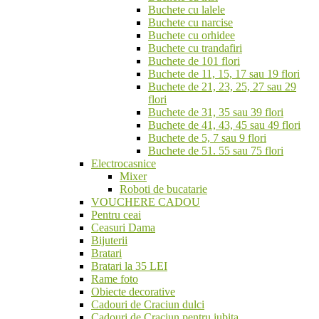
Buchete cu lalele
Buchete cu narcise
Buchete cu orhidee
Buchete cu trandafiri
Buchete de 101 flori
Buchete de 11, 15, 17 sau 19 flori
Buchete de 21, 23, 25, 27 sau 29
flori
Buchete de 31, 35 sau 39 flori
Buchete de 41, 43, 45 sau 49 flori
Buchete de 5, 7 sau 9 flori
Buchete de 51. 55 sau 75 flori
Electrocasnice
Mixer
Roboti de bucatarie
VOUCHERE CADOU
Pentru ceai
Ceasuri Dama
Bijuterii
Bratari
Bratari la 35 LEI
Rame foto
Obiecte decorative
Cadouri de Craciun dulci
Cadouri de Craciun pentru iubita