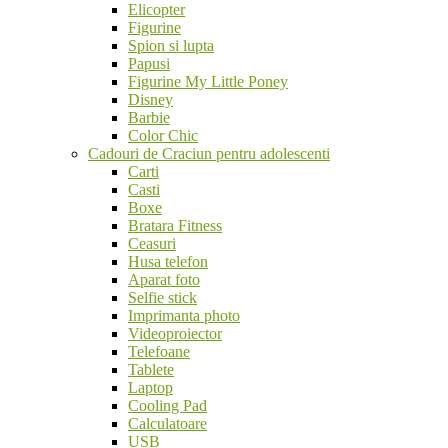
Elicopter
Figurine
Spion si lupta
Papusi
Figurine My Little Poney
Disney
Barbie
Color Chic
Cadouri de Craciun pentru adolescenti
Carti
Casti
Boxe
Bratara Fitness
Ceasuri
Husa telefon
Aparat foto
Selfie stick
Imprimanta photo
Videoproiector
Telefoane
Tablete
Laptop
Cooling Pad
Calculatoare
USB