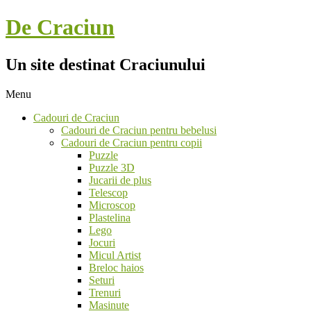
Skip
De Craciun
to
content
Un site destinat Craciunului
Menu
Secondary
Cadouri de Craciun
Navigation
Cadouri de Craciun pentru bebelusi
Menu
Cadouri de Craciun pentru copii
Puzzle
Puzzle 3D
Jucarii de plus
Telescop
Microscop
Plastelina
Lego
Jocuri
Micul Artist
Breloc haios
Seturi
Trenuri
Masinute