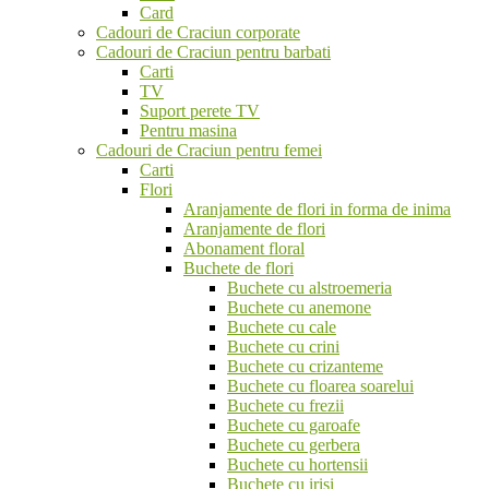
Card
Cadouri de Craciun corporate
Cadouri de Craciun pentru barbati
Carti
TV
Suport perete TV
Pentru masina
Cadouri de Craciun pentru femei
Carti
Flori
Aranjamente de flori in forma de inima
Aranjamente de flori
Abonament floral
Buchete de flori
Buchete cu alstroemeria
Buchete cu anemone
Buchete cu cale
Buchete cu crini
Buchete cu crizanteme
Buchete cu floarea soarelui
Buchete cu frezii
Buchete cu garoafe
Buchete cu gerbera
Buchete cu hortensii
Buchete cu irisi