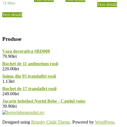
74.90
lei
Vezi detalii
Vezi detalii
Produse
Vaza decorativa #BD008
79.90
lei
Buchet de 11 anthurium rosii
220.00
lei
Inima din 95 trandafiri rosii
1.13
lei
Buchet de 17 trandafiri rosii
249.00
lei
Jucarie bebelusi Noriel Bebe - Catelul voios
39.90
lei
Designed using
Brigsby Child Theme
. Powered by
WordPress
.