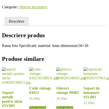
Categorie:
Obiecte decorative
Descriere
Descriere produs
Rama foto Specificatii: material: lemn dimensiuni:56×36
Produse similare
Cutie vintage
Ghiveci
Suport de
Suport
83921
vintage 99402
lumanare
metalic
#SL002
45.90
lei
38.90
lei
pentru sticla
42.90
lei
#SV005
Vezi detalii
Vezi detalii