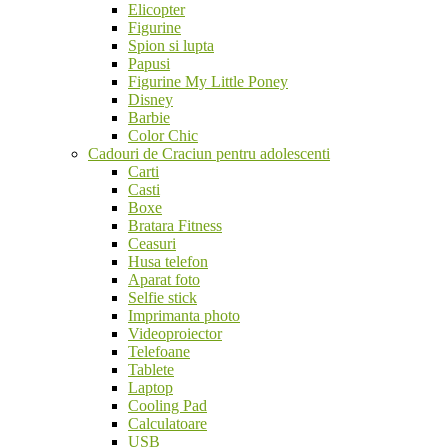
Elicopter
Figurine
Spion si lupta
Papusi
Figurine My Little Poney
Disney
Barbie
Color Chic
Cadouri de Craciun pentru adolescenti
Carti
Casti
Boxe
Bratara Fitness
Ceasuri
Husa telefon
Aparat foto
Selfie stick
Imprimanta photo
Videoproiector
Telefoane
Tablete
Laptop
Cooling Pad
Calculatoare
USB