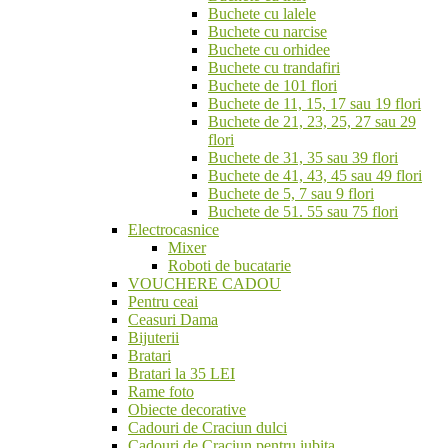
Buchete cu lalele
Buchete cu narcise
Buchete cu orhidee
Buchete cu trandafiri
Buchete de 101 flori
Buchete de 11, 15, 17 sau 19 flori
Buchete de 21, 23, 25, 27 sau 29
flori
Buchete de 31, 35 sau 39 flori
Buchete de 41, 43, 45 sau 49 flori
Buchete de 5, 7 sau 9 flori
Buchete de 51. 55 sau 75 flori
Electrocasnice
Mixer
Roboti de bucatarie
VOUCHERE CADOU
Pentru ceai
Ceasuri Dama
Bijuterii
Bratari
Bratari la 35 LEI
Rame foto
Obiecte decorative
Cadouri de Craciun dulci
Cadouri de Craciun pentru iubita