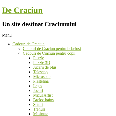
Skip
De Craciun
to
content
Un site destinat Craciunului
Menu
Secondary
Cadouri de Craciun
Navigation
Cadouri de Craciun pentru bebelusi
Menu
Cadouri de Craciun pentru copii
Puzzle
Puzzle 3D
Jucarii de plus
Telescop
Microscop
Plastelina
Lego
Jocuri
Micul Artist
Breloc haios
Seturi
Trenuri
Masinute