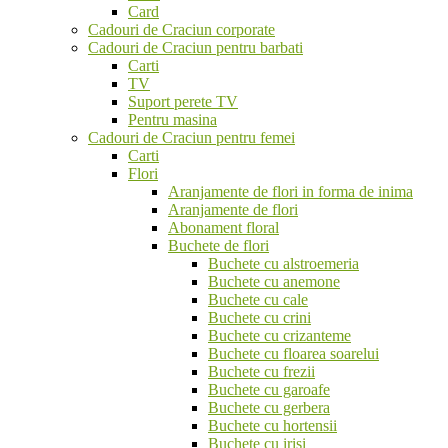
Card
Cadouri de Craciun corporate
Cadouri de Craciun pentru barbati
Carti
TV
Suport perete TV
Pentru masina
Cadouri de Craciun pentru femei
Carti
Flori
Aranjamente de flori in forma de inima
Aranjamente de flori
Abonament floral
Buchete de flori
Buchete cu alstroemeria
Buchete cu anemone
Buchete cu cale
Buchete cu crini
Buchete cu crizanteme
Buchete cu floarea soarelui
Buchete cu frezii
Buchete cu garoafe
Buchete cu gerbera
Buchete cu hortensii
Buchete cu irisi