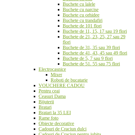
Buchete cu lalele
Buchete cu narcise
Buchete cu orhidee
Buchete cu trandafiri
Buchete de 101 flori
Buchete de 11, 15, 17 sau 19 flori
Buchete de 21, 23, 25, 27 sau 29
flori
Buchete de 31, 35 sau 39 flori
Buchete de 41, 43, 45 sau 49 flori
Buchete de 5, 7 sau 9 flori
Buchete de 51. 55 sau 75 flori
Electrocasnice
Mixer
Roboti de bucatarie
VOUCHERE CADOU
Pentru ceai
Ceasuri Dama
Bijuterii
Bratari
Bratari la 35 LEI
Rame foto
Obiecte decorative
Cadouri de Craciun dulci
Cadouri de Craciun pentru iubita