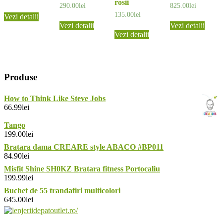
rosii
290.00
lei
825.00
lei
135.00
lei
Vezi detalii
Vezi detalii
Vezi detalii
Vezi detalii
Produse
How to Think Like Steve Jobs
66.99
lei
Tango
199.00
lei
Bratara dama CREARE style ABACO #BP011
84.90
lei
Misfit Shine SH0KZ Bratara fitness Portocaliu
199.99
lei
Buchet de 55 trandafiri multicolori
645.00
lei