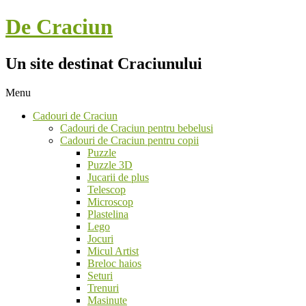
Skip
De Craciun
to
content
Un site destinat Craciunului
Menu
Secondary
Cadouri de Craciun
Navigation
Cadouri de Craciun pentru bebelusi
Menu
Cadouri de Craciun pentru copii
Puzzle
Puzzle 3D
Jucarii de plus
Telescop
Microscop
Plastelina
Lego
Jocuri
Micul Artist
Breloc haios
Seturi
Trenuri
Masinute