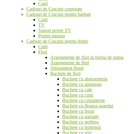
Card
Cadouri de Craciun corporate
Cadouri de Craciun pentru barbati
Carti
TV
Suport perete TV
Pentru masina
Cadouri de Craciun pentru femei
Carti
Flori
Aranjamente de flori in forma de inima
Aranjamente de flori
Abonament floral
Buchete de flori
Buchete cu alstroemeria
Buchete cu anemone
Buchete cu cale
Buchete cu crini
Buchete cu crizanteme
Buchete cu floarea soarelui
Buchete cu frezii
Buchete cu garoafe
Buchete cu gerbera
Buchete cu hortensii
Buchete cu irisi