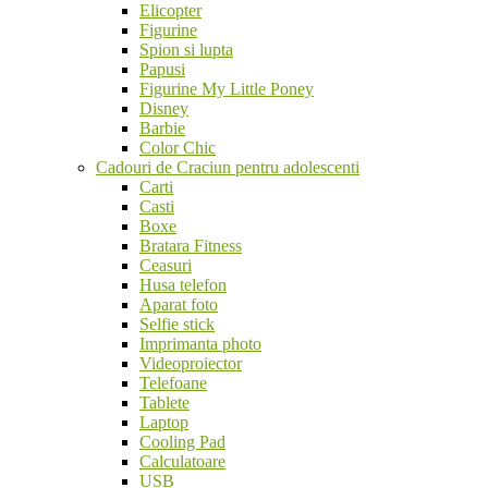
Elicopter
Figurine
Spion si lupta
Papusi
Figurine My Little Poney
Disney
Barbie
Color Chic
Cadouri de Craciun pentru adolescenti
Carti
Casti
Boxe
Bratara Fitness
Ceasuri
Husa telefon
Aparat foto
Selfie stick
Imprimanta photo
Videoproiector
Telefoane
Tablete
Laptop
Cooling Pad
Calculatoare
USB