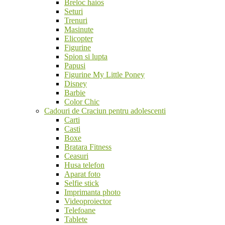
Breloc haios
Seturi
Trenuri
Masinute
Elicopter
Figurine
Spion si lupta
Papusi
Figurine My Little Poney
Disney
Barbie
Color Chic
Cadouri de Craciun pentru adolescenti
Carti
Casti
Boxe
Bratara Fitness
Ceasuri
Husa telefon
Aparat foto
Selfie stick
Imprimanta photo
Videoproiector
Telefoane
Tablete