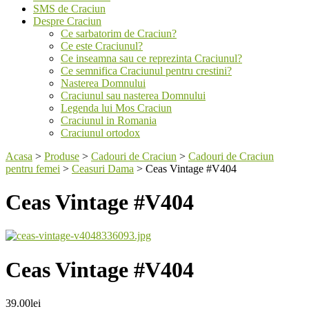
SMS de Craciun
Despre Craciun
Ce sarbatorim de Craciun?
Ce este Craciunul?
Ce inseamna sau ce reprezinta Craciunul?
Ce semnifica Craciunul pentru crestini?
Nasterea Domnului
Craciunul sau nasterea Domnului
Legenda lui Mos Craciun
Craciunul in Romania
Craciunul ortodox
Acasa
>
Produse
>
Cadouri de Craciun
>
Cadouri de Craciun
pentru femei
>
Ceasuri Dama
>
Ceas Vintage #V404
Ceas Vintage #V404
Ceas Vintage #V404
39.00
lei