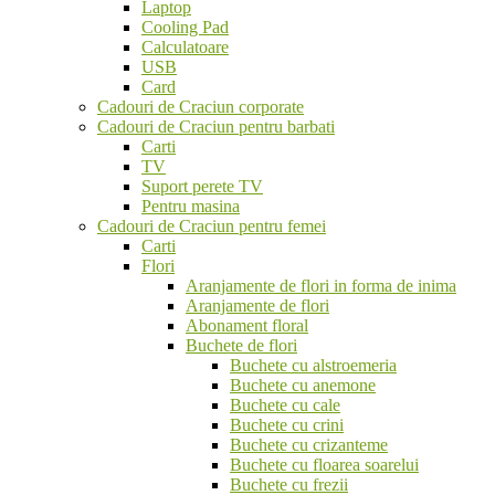
Laptop
Cooling Pad
Calculatoare
USB
Card
Cadouri de Craciun corporate
Cadouri de Craciun pentru barbati
Carti
TV
Suport perete TV
Pentru masina
Cadouri de Craciun pentru femei
Carti
Flori
Aranjamente de flori in forma de inima
Aranjamente de flori
Abonament floral
Buchete de flori
Buchete cu alstroemeria
Buchete cu anemone
Buchete cu cale
Buchete cu crini
Buchete cu crizanteme
Buchete cu floarea soarelui
Buchete cu frezii