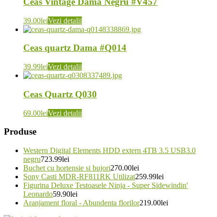
Ceas Vintage Dama Negru #V457
39.00
lei
Vezi detalii
Ceas quartz Dama #Q014
39.99
lei
Vezi detalii
Ceas Quartz Q030
69.00
lei
Vezi detalii
Produse
Western Digital Elements HDD extern 4TB 3.5 USB3.0
negru
723.99
lei
Buchet cu hortensie si bujori
270.00
lei
Sony Casti MDR-RF811RK Utilizat
259.99
lei
Figurina Deluxe Testoasele Ninja - Super Sidewindin'
Leonardo
59.90
lei
Aranjament floral - Abundenta florilor
219.00
lei