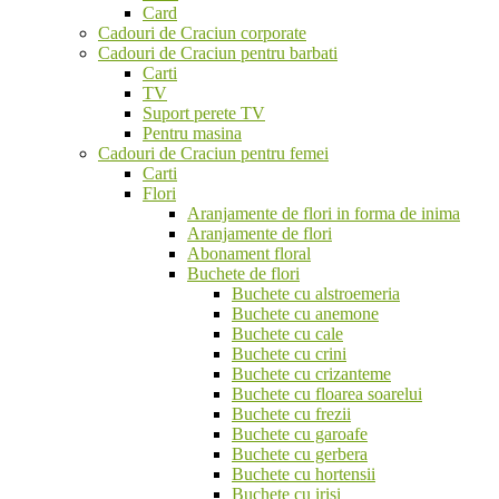
Card
Cadouri de Craciun corporate
Cadouri de Craciun pentru barbati
Carti
TV
Suport perete TV
Pentru masina
Cadouri de Craciun pentru femei
Carti
Flori
Aranjamente de flori in forma de inima
Aranjamente de flori
Abonament floral
Buchete de flori
Buchete cu alstroemeria
Buchete cu anemone
Buchete cu cale
Buchete cu crini
Buchete cu crizanteme
Buchete cu floarea soarelui
Buchete cu frezii
Buchete cu garoafe
Buchete cu gerbera
Buchete cu hortensii
Buchete cu irisi