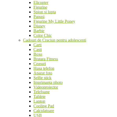
Elicopter
Figurine
Spion si lupta
Papusi
Figurine My Little Poney
Disney
Barbie
Color Chic
Cadouri de Craciun pentru adolescenti
Carti
Casti
Boxe
Bratara Fitness
Ceasuri
Husa telefon
Aparat foto
Selfie stick
Imprimanta photo
Videoproiector
Telefoane
Tablete
Laptop
Cooling Pad
Calculatoare
USB