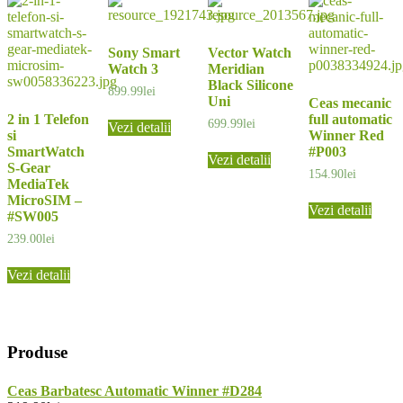
Sony Smart
Vector Watch
Watch 3
Meridian
Black Silicone
899.99
lei
Uni
Ceas mecanic
2 in 1 Telefon
full automatic
699.99
lei
Vezi detalii
si
Winner Red
SmartWatch
#P003
Vezi detalii
S-Gear
154.90
lei
MediaTek
MicroSIM –
Vezi detalii
#SW005
239.00
lei
Vezi detalii
Produse
Ceas Barbatesc Automatic Winner #D284