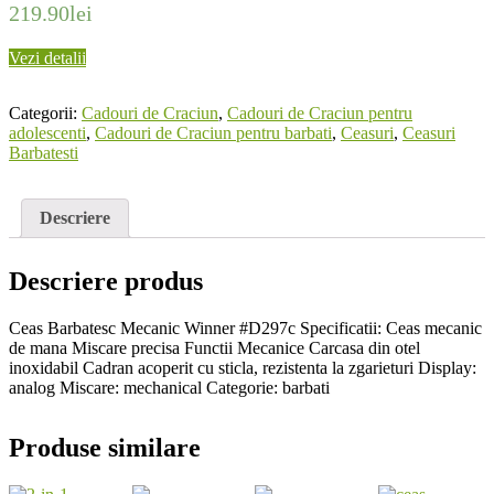
219.90
lei
Vezi detalii
Categorii:
Cadouri de Craciun
,
Cadouri de Craciun pentru
adolescenti
,
Cadouri de Craciun pentru barbati
,
Ceasuri
,
Ceasuri
Barbatesti
Descriere
Descriere produs
Ceas Barbatesc Mecanic Winner #D297c Specificatii: Ceas mecanic
de mana Miscare precisa Functii Mecanice Carcasa din otel
inoxidabil Cadran acoperit cu sticla, rezistenta la zgarieturi Display:
analog Miscare: mechanical Categorie: barbati
Produse similare