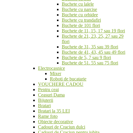
Buchete cu lalele
Buchete cu narcise
Buchete cu orhidee
Buchete cu trandafiri
Buchete de 101 flori
Buchete de 11, 15, 17 sau 19 flori
Buchete de 21, 23, 25, 27 sau 29
flori
Buchete de 31, 35 sau 39 flori
Buchete de 41, 43, 45 sau 49 flori
Buchete de 5, 7 sau 9 flori
Buchete de 51. 55 sau 75 flori
Electrocasnice
Mixer
Roboti de bucatarie
VOUCHERE CADOU
Pentru ceai
Ceasuri Dama
Bijuterii
Bratari
Bratari la 35 LEI
Rame foto
Obiecte decorative
Cadouri de Craciun dulci
Cadouri de Craciun pentru iubita