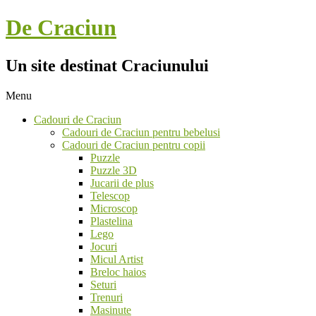
Skip
De Craciun
to
content
Un site destinat Craciunului
Menu
Secondary
Cadouri de Craciun
Navigation
Cadouri de Craciun pentru bebelusi
Menu
Cadouri de Craciun pentru copii
Puzzle
Puzzle 3D
Jucarii de plus
Telescop
Microscop
Plastelina
Lego
Jocuri
Micul Artist
Breloc haios
Seturi
Trenuri
Masinute