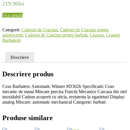
219.90
lei
Vezi detalii
Categorii:
Cadouri de Craciun
,
Cadouri de Craciun pentru
adolescenti
,
Cadouri de Craciun pentru barbati
,
Ceasuri
,
Ceasuri
Barbatesti
Descriere
Descriere produs
Ceas Barbatesc Automatic Winner #D302b Specificatii: Ceas
mecanic de mana Miscare precisa Functii Mecanice Carcasa din otel
inoxidabil Cadran acoperit cu sticla, rezistenta la zgarieturi Display:
analog Miscare: automatic mechanical Categorie: barbati
Produse similare