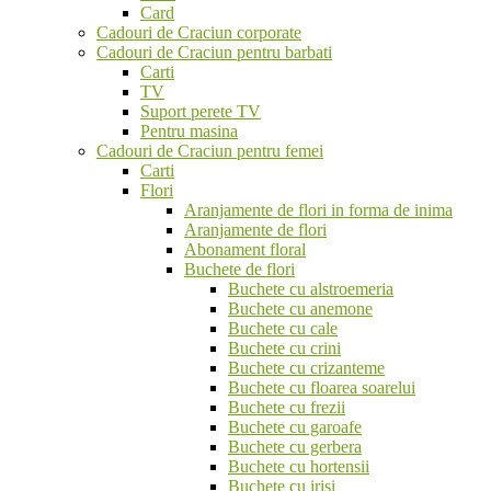
Card
Cadouri de Craciun corporate
Cadouri de Craciun pentru barbati
Carti
TV
Suport perete TV
Pentru masina
Cadouri de Craciun pentru femei
Carti
Flori
Aranjamente de flori in forma de inima
Aranjamente de flori
Abonament floral
Buchete de flori
Buchete cu alstroemeria
Buchete cu anemone
Buchete cu cale
Buchete cu crini
Buchete cu crizanteme
Buchete cu floarea soarelui
Buchete cu frezii
Buchete cu garoafe
Buchete cu gerbera
Buchete cu hortensii
Buchete cu irisi