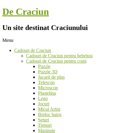
Skip
De Craciun
to
content
Un site destinat Craciunului
Menu
Secondary
Cadouri de Craciun
Navigation
Cadouri de Craciun pentru bebelusi
Menu
Cadouri de Craciun pentru copii
Puzzle
Puzzle 3D
Jucarii de plus
Telescop
Microscop
Plastelina
Lego
Jocuri
Micul Artist
Breloc haios
Seturi
Trenuri
Masinute