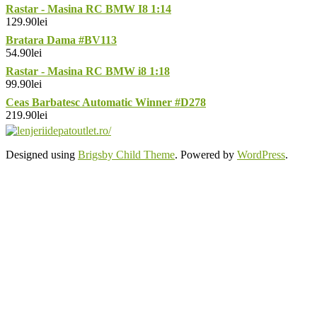
Rastar - Masina RC BMW I8 1:14
129.90
lei
Bratara Dama #BV113
54.90
lei
Rastar - Masina RC BMW i8 1:18
99.90
lei
Ceas Barbatesc Automatic Winner #D278
219.90
lei
Designed using
Brigsby Child Theme
. Powered by
WordPress
.