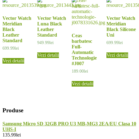
Vector Watch
Vector Watch
Vector Watch
Meridian
Luna Black
Meridian
Black
Leather
Black Silicone
Leather
Standard
Uni
Ceas
Standard
barbatesc
949.99
lei
699.99
lei
Full-
699.99
lei
Automatic
Vezi detalii
Vezi detalii
Technologie
Vezi detalii
#J007
189.00
lei
Vezi detalii
Produse
Samsung Micro SD 32GB PRO U3 MB-MG3 2EA/EU Clasa 10
UHS-I
135.99
lei