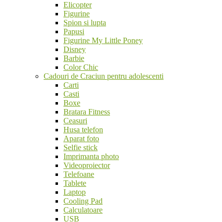
Elicopter
Figurine
Spion si lupta
Papusi
Figurine My Little Poney
Disney
Barbie
Color Chic
Cadouri de Craciun pentru adolescenti
Carti
Casti
Boxe
Bratara Fitness
Ceasuri
Husa telefon
Aparat foto
Selfie stick
Imprimanta photo
Videoproiector
Telefoane
Tablete
Laptop
Cooling Pad
Calculatoare
USB