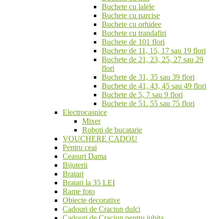
Buchete cu lalele
Buchete cu narcise
Buchete cu orhidee
Buchete cu trandafiri
Buchete de 101 flori
Buchete de 11, 15, 17 sau 19 flori
Buchete de 21, 23, 25, 27 sau 29
flori
Buchete de 31, 35 sau 39 flori
Buchete de 41, 43, 45 sau 49 flori
Buchete de 5, 7 sau 9 flori
Buchete de 51. 55 sau 75 flori
Electrocasnice
Mixer
Roboti de bucatarie
VOUCHERE CADOU
Pentru ceai
Ceasuri Dama
Bijuterii
Bratari
Bratari la 35 LEI
Rame foto
Obiecte decorative
Cadouri de Craciun dulci
Cadouri de Craciun pentru iubita