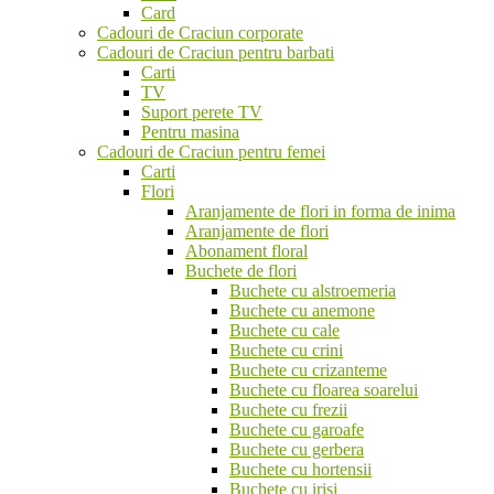
Card
Cadouri de Craciun corporate
Cadouri de Craciun pentru barbati
Carti
TV
Suport perete TV
Pentru masina
Cadouri de Craciun pentru femei
Carti
Flori
Aranjamente de flori in forma de inima
Aranjamente de flori
Abonament floral
Buchete de flori
Buchete cu alstroemeria
Buchete cu anemone
Buchete cu cale
Buchete cu crini
Buchete cu crizanteme
Buchete cu floarea soarelui
Buchete cu frezii
Buchete cu garoafe
Buchete cu gerbera
Buchete cu hortensii
Buchete cu irisi