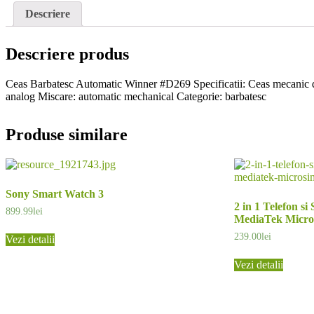
Descriere
Descriere produs
Ceas Barbatesc Automatic Winner #D269 Specificatii: Ceas mecanic de 
analog Miscare: automatic mechanical Categorie: barbatesc
Produse similare
Sony Smart Watch 3
2 in 1 Telefon s
899.99
lei
MediaTek Micr
239.00
lei
Vezi detalii
Vezi detalii