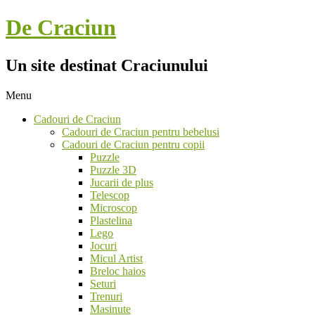
Skip
De Craciun
to
content
Un site destinat Craciunului
Menu
Secondary
Cadouri de Craciun
Navigation
Cadouri de Craciun pentru bebelusi
Menu
Cadouri de Craciun pentru copii
Puzzle
Puzzle 3D
Jucarii de plus
Telescop
Microscop
Plastelina
Lego
Jocuri
Micul Artist
Breloc haios
Seturi
Trenuri
Masinute