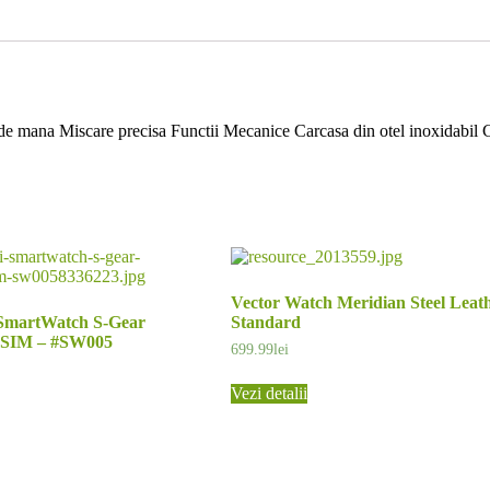
mana Miscare precisa Functii Mecanice Carcasa din otel inoxidabil Cadra
Vector Watch Meridian Steel Leat
i SmartWatch S-Gear
Standard
oSIM – #SW005
699.99
lei
Vezi detalii