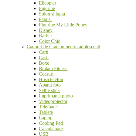
Elicopter
Figurine
Spion si lupta
Papusi
Figurine My Little Poney
Disney
Barbie
Color Chic
Cadouri de Craciun pentru adolescenti
Carti
Casti
Boxe
Bratara Fitness
Ceasuri
Husa telefon
Aparat foto
Selfie stick
Imprimanta photo
Videoproiector
Telefoane
Tablete
Laptop
Cooling Pad
Calculatoare
USB