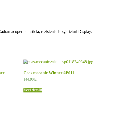
n acoperit cu sticla, rezistenta la zgarieturi Display:
her
Ceas mecanic Winner #P011
144.90
lei
Vezi detalii