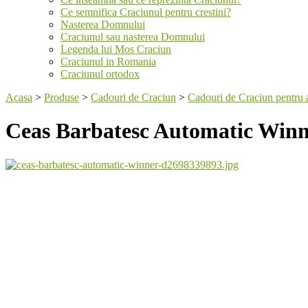
Ce semnifica Craciunul pentru crestini?
Nasterea Domnului
Craciunul sau nasterea Domnului
Legenda lui Mos Craciun
Craciunul in Romania
Craciunul ortodox
Acasa
>
Produse
>
Cadouri de Craciun
>
Cadouri de Craciun pentru 
Ceas Barbatesc Automatic Win