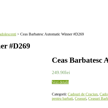
adolescenti
>
Ceas Barbatesc Automatic Winner #D269
ner #D269
Ceas Barbatesc 
249.90
lei
Vezi detalii
Categorii:
Cadouri de Craciun
,
Cadou
pentru barbati
,
Ceasuri
,
Ceasuri Barb