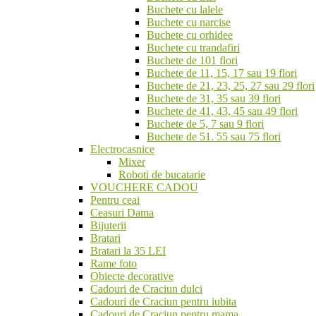
Buchete cu lalele
Buchete cu narcise
Buchete cu orhidee
Buchete cu trandafiri
Buchete de 101 flori
Buchete de 11, 15, 17 sau 19 flori
Buchete de 21, 23, 25, 27 sau 29 flori
Buchete de 31, 35 sau 39 flori
Buchete de 41, 43, 45 sau 49 flori
Buchete de 5, 7 sau 9 flori
Buchete de 51. 55 sau 75 flori
Electrocasnice
Mixer
Roboti de bucatarie
VOUCHERE CADOU
Pentru ceai
Ceasuri Dama
Bijuterii
Bratari
Bratari la 35 LEI
Rame foto
Obiecte decorative
Cadouri de Craciun dulci
Cadouri de Craciun pentru iubita
Cadouri de Craciun pentru mama