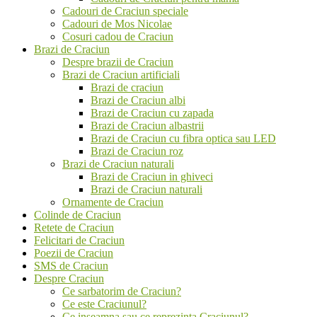
Cadouri de Craciun speciale
Cadouri de Mos Nicolae
Cosuri cadou de Craciun
Brazi de Craciun
Despre brazii de Craciun
Brazi de Craciun artificiali
Brazi de craciun
Brazi de Craciun albi
Brazi de Craciun cu zapada
Brazi de Craciun albastrii
Brazi de Craciun cu fibra optica sau LED
Brazi de Craciun roz
Brazi de Craciun naturali
Brazi de Craciun in ghiveci
Brazi de Craciun naturali
Ornamente de Craciun
Colinde de Craciun
Retete de Craciun
Felicitari de Craciun
Poezii de Craciun
SMS de Craciun
Despre Craciun
Ce sarbatorim de Craciun?
Ce este Craciunul?
Ce inseamna sau ce reprezinta Craciunul?