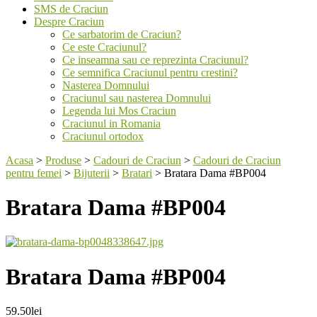
SMS de Craciun
Despre Craciun
Ce sarbatorim de Craciun?
Ce este Craciunul?
Ce inseamna sau ce reprezinta Craciunul?
Ce semnifica Craciunul pentru crestini?
Nasterea Domnului
Craciunul sau nasterea Domnului
Legenda lui Mos Craciun
Craciunul in Romania
Craciunul ortodox
Acasa
>
Produse
>
Cadouri de Craciun
>
Cadouri de Craciun
pentru femei
>
Bijuterii
>
Bratari
>
Bratara Dama #BP004
Bratara Dama #BP004
Bratara Dama #BP004
59.50
lei