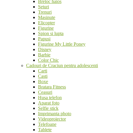
Breloc haios
Seturi
Trenuri
Masinute
Elicopter
Figurine
Spion si lupta
Papusi
Figurine My Little Poney
Disney
Barbie
Color Chic
Cadouri de Craciun pentru adolescenti
Carti
Casti
Boxe
Bratara Fitness
Ceasuri
Husa telefon
Aparat foto
Selfie stick
Imprimanta photo
Videoproiector
Telefoane
Tablete