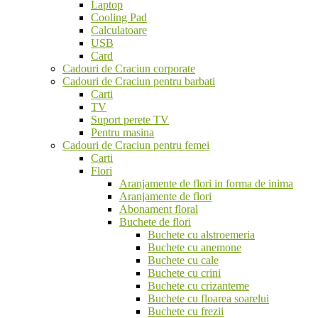
Laptop
Cooling Pad
Calculatoare
USB
Card
Cadouri de Craciun corporate
Cadouri de Craciun pentru barbati
Carti
TV
Suport perete TV
Pentru masina
Cadouri de Craciun pentru femei
Carti
Flori
Aranjamente de flori in forma de inima
Aranjamente de flori
Abonament floral
Buchete de flori
Buchete cu alstroemeria
Buchete cu anemone
Buchete cu cale
Buchete cu crini
Buchete cu crizanteme
Buchete cu floarea soarelui
Buchete cu frezii