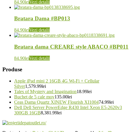
84.90
lei
Vezi detalii
Bratara Dama #BP013
84.90
lei
Vezi detalii
Bratara dama CREARE style ABACO #BP011
84.90
lei
Vezi detalii
Produse
Apple iPad mini 2 16GB 4G Wi-Fi + Cellular
Silver
1,579.99
lei
Tales of Mystery and Imagination
18.99
lei
Buchet de 5 cale mov
135.00
lei
Ceas Dama Quartz XINEW Flourish XI1004
74.99
lei
Dell Dell Server PowerEdge R430 Intel Xeon E5-2620v3
300GB 16GB
8,381.99
lei