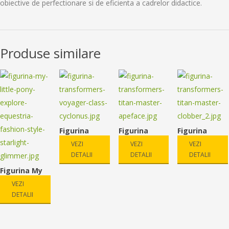
obiective de perfectionare si de eficienta a cadrelor didactice.
Produse similare
Figurina
Figurina
Figurina
Transformer
TRANSFORME
TRANSFORME
VEZI
VEZI
VEZI
s Voyager
RS Titan
RS Titan
DETALII
DETALII
DETALII
Class –
Master –
Master –
109.90
lei
29.90
lei
29.90
lei
Cyclonus
Apeface
Clobber
Figurina My
Little Pony
VEZI
Explore
DETALII
Equestria
69.90
lei
Fashion Style
– Starlight
Glimmer