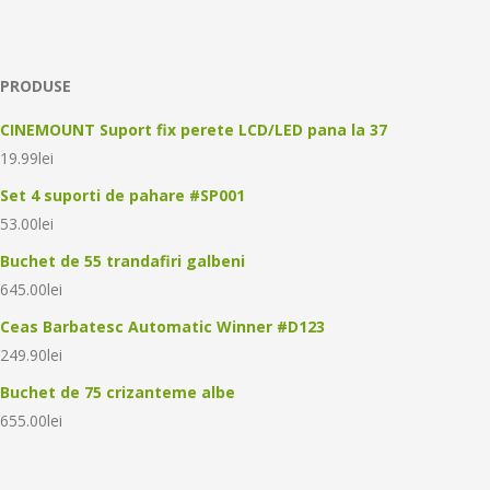
PRODUSE
CINEMOUNT Suport fix perete LCD/LED pana la 37
19.99
lei
Set 4 suporti de pahare #SP001
53.00
lei
Buchet de 55 trandafiri galbeni
645.00
lei
Ceas Barbatesc Automatic Winner #D123
249.90
lei
Buchet de 75 crizanteme albe
655.00
lei