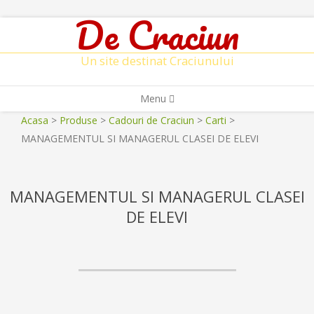
De Craciun
Skip
to
Un site destinat Craciunului
content
Secondary
Menu
Navigation
Acasa
>
Produse
>
Cadouri de Craciun
>
Carti
>
Menu
MANAGEMENTUL SI MANAGERUL CLASEI DE ELEVI
MANAGEMENTUL SI MANAGERUL CLASEI
DE ELEVI