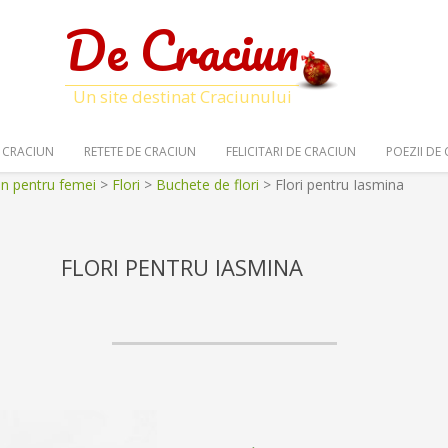
De Craciun
Un site destinat Craciunului
 CRACIUN
RETETE DE CRACIUN
FELICITARI DE CRACIUN
POEZII DE
un pentru femei
>
Flori
>
Buchete de flori
>
Flori pentru Iasmina
FLORI PENTRU IASMINA