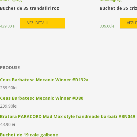
Buchet de 35 trandafiri roz
Buchet de 35 cr
VEZI DETALII
VEZI 
439.00
lei
339.00
lei
PRODUSE
Ceas Barbatesc Mecanic Winner #D132a
239.90
lei
Ceas Barbatesc Mecanic Winner #D80
239.90
lei
Bratara PARACORD Mad Max style handmade barbati #BN049
43.90
lei
Buchet de 19 cale galbene