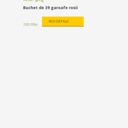
Buchet de 39 garoafe rosii
VEZI DETALII
290.00
lei