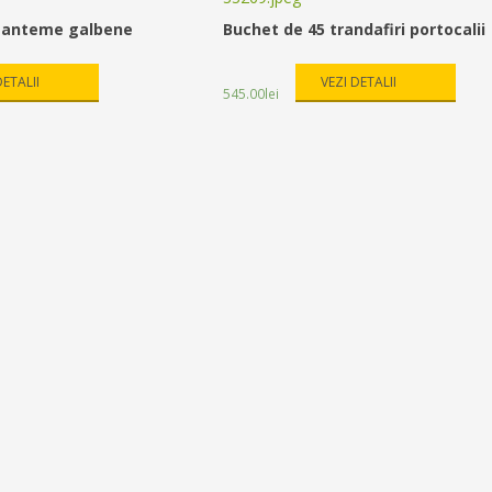
izanteme galbene
Buchet de 45 trandafiri portocalii
DETALII
VEZI DETALII
545.00
lei