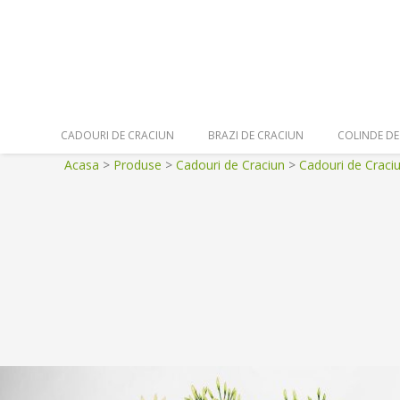
Skip
to
content
Secondary
CADOURI DE CRACIUN
BRAZI DE CRACIUN
COLINDE DE
Navigation
Acasa
>
Produse
>
Cadouri de Craciun
>
Cadouri de Craci
Menu