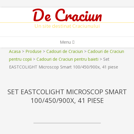
De Craciun
Skip
to
Un site destinat Craciunului
content
Secondary
Menu
Navigation
Acasa
>
Produse
>
Cadouri de Craciun
>
Cadouri de Craciun
Menu
pentru copii
>
Cadouri de Craciun pentru baieti
>
Set
EASTCOLIGHT Microscop Smart 100/450/900x, 41 piese
SET EASTCOLIGHT MICROSCOP SMART
100/450/900X, 41 PIESE