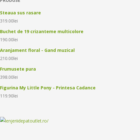
PRODUSE
Steaua sus rasare
319.00
lei
Buchet de 19 crizanteme multicolore
190.00
lei
Aranjament floral - Gand muzical
210.00
lei
Frumusete pura
398.00
lei
Figurina My Little Pony - Printesa Cadance
119.90
lei