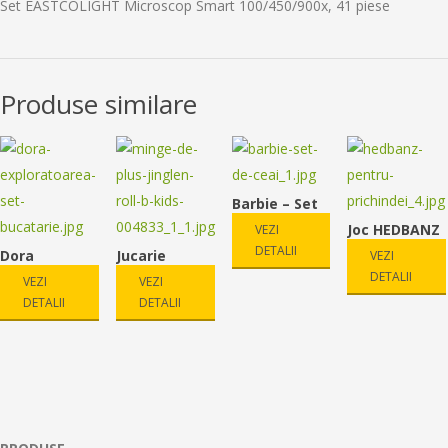
Set EASTCOLIGHT Microscop Smart 100/450/900x, 41 piese
Produse similare
Barbie – Set
de ceai
Joc HEDBANZ
VEZI
pentru
DETALII
Dora
Jucarie
VEZI
44.90
lei
prichindei
Exploratoare
bebelusi B-
DETALII
VEZI
VEZI
49.90
lei
a – Set
Kids – Minge
DETALII
DETALII
bucatarie
de plus
79.90
lei
24.90
lei
Jingle’n Roll