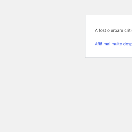
Skip
A fost o eroare crit
to
content
Află mai multe de