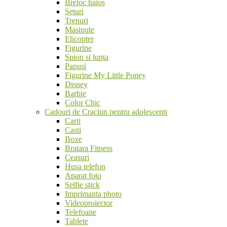
Breloc haios
Seturi
Trenuri
Masinute
Elicopter
Figurine
Spion si lupta
Papusi
Figurine My Little Poney
Disney
Barbie
Color Chic
Cadouri de Craciun pentru adolescenti
Carti
Casti
Boxe
Bratara Fitness
Ceasuri
Husa telefon
Aparat foto
Selfie stick
Imprimanta photo
Videoproiector
Telefoane
Tablete