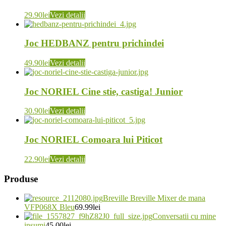
29.90
lei
Vezi detalii
Joc HEDBANZ pentru prichindei
49.90
lei
Vezi detalii
Joc NORIEL Cine stie, castiga! Junior
30.90
lei
Vezi detalii
Joc NORIEL Comoara lui Piticot
22.90
lei
Vezi detalii
Produse
Breville Breville Mixer de mana
VFP068X Bleu
69.99
lei
Conversatii cu mine
insumi
45.00
lei