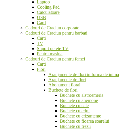
Laptop
Cooling Pad
Calculatoare
USB
Card
Cadouri de Craciun corporate
Cadouri de Craciun pentru barbati
Carti
TV
Suport perete TV
Pentru masina
Cadouri de Craciun pentru femei
Carti
Flori
Aranjamente de flori in forma de inima
Aranjamente de flori
Abonament floral
Buchete de flori
Buchete cu alstroemeria
Buchete cu anemone
Buchete cu cale
Buchete cu crini
Buchete cu crizanteme
Buchete cu floarea soarelui
Buchete cu frezii