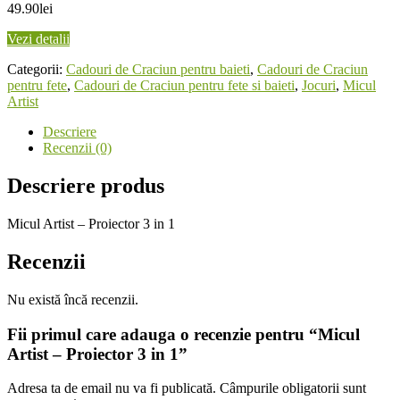
49.90
lei
Vezi detalii
Categorii:
Cadouri de Craciun pentru baieti
,
Cadouri de Craciun
pentru fete
,
Cadouri de Craciun pentru fete si baieti
,
Jocuri
,
Micul
Artist
Descriere
Recenzii (0)
Descriere produs
Micul Artist – Proiector 3 in 1
Recenzii
Nu există încă recenzii.
Fii primul care adauga o recenzie pentru “Micul
Artist – Proiector 3 in 1”
Adresa ta de email nu va fi publicată.
Câmpurile obligatorii sunt