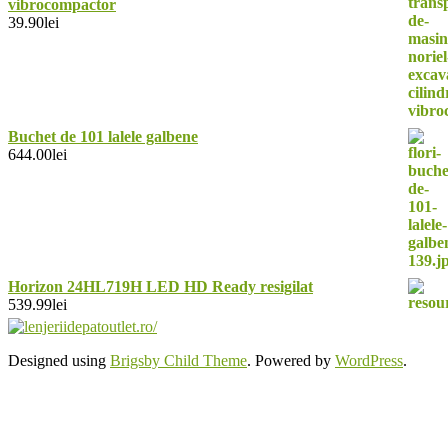
vibrocompactor
39.90
lei
Buchet de 101 lalele galbene
644.00
lei
Horizon 24HL719H LED HD Ready resigilat
539.99
lei
Designed using
Brigsby Child Theme
. Powered by
WordPress
.