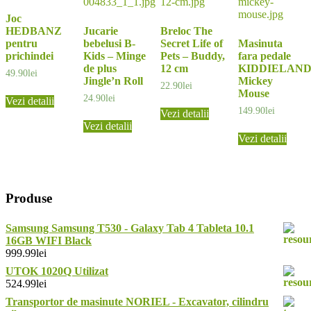
Joc
HEDBANZ
Jucarie
Breloc The
pentru
bebelusi B-
Secret Life of
Masinuta
prichindei
Kids – Minge
Pets – Buddy,
fara pedale
de plus
12 cm
KIDDIELAN
49.90
lei
Jingle’n Roll
Mickey
22.90
lei
Mouse
24.90
lei
Vezi detalii
149.90
lei
Vezi detalii
Vezi detalii
Vezi detalii
Produse
Samsung Samsung T530 - Galaxy Tab 4 Tableta 10.1
16GB WIFI Black
999.99
lei
UTOK 1020Q Utilizat
524.99
lei
Transportor de masinute NORIEL - Excavator, cilindru