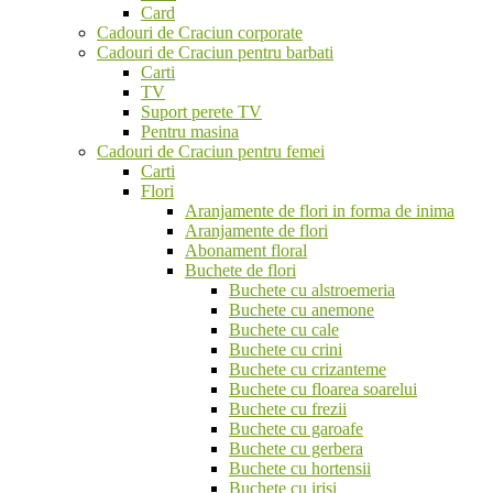
Card
Cadouri de Craciun corporate
Cadouri de Craciun pentru barbati
Carti
TV
Suport perete TV
Pentru masina
Cadouri de Craciun pentru femei
Carti
Flori
Aranjamente de flori in forma de inima
Aranjamente de flori
Abonament floral
Buchete de flori
Buchete cu alstroemeria
Buchete cu anemone
Buchete cu cale
Buchete cu crini
Buchete cu crizanteme
Buchete cu floarea soarelui
Buchete cu frezii
Buchete cu garoafe
Buchete cu gerbera
Buchete cu hortensii
Buchete cu irisi