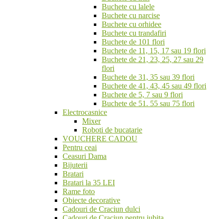
Buchete cu lalele
Buchete cu narcise
Buchete cu orhidee
Buchete cu trandafiri
Buchete de 101 flori
Buchete de 11, 15, 17 sau 19 flori
Buchete de 21, 23, 25, 27 sau 29
flori
Buchete de 31, 35 sau 39 flori
Buchete de 41, 43, 45 sau 49 flori
Buchete de 5, 7 sau 9 flori
Buchete de 51. 55 sau 75 flori
Electrocasnice
Mixer
Roboti de bucatarie
VOUCHERE CADOU
Pentru ceai
Ceasuri Dama
Bijuterii
Bratari
Bratari la 35 LEI
Rame foto
Obiecte decorative
Cadouri de Craciun dulci
Cadouri de Craciun pentru iubita