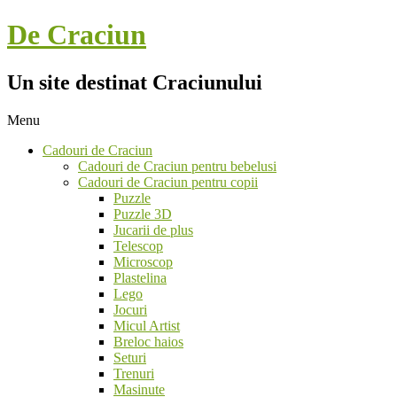
Skip
De Craciun
to
content
Un site destinat Craciunului
Menu
Secondary
Cadouri de Craciun
Navigation
Cadouri de Craciun pentru bebelusi
Menu
Cadouri de Craciun pentru copii
Puzzle
Puzzle 3D
Jucarii de plus
Telescop
Microscop
Plastelina
Lego
Jocuri
Micul Artist
Breloc haios
Seturi
Trenuri
Masinute