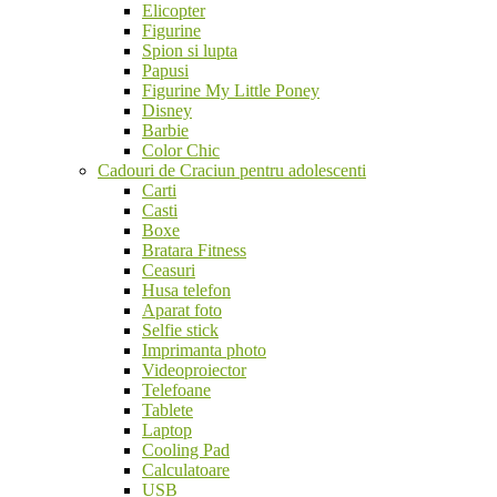
Elicopter
Figurine
Spion si lupta
Papusi
Figurine My Little Poney
Disney
Barbie
Color Chic
Cadouri de Craciun pentru adolescenti
Carti
Casti
Boxe
Bratara Fitness
Ceasuri
Husa telefon
Aparat foto
Selfie stick
Imprimanta photo
Videoproiector
Telefoane
Tablete
Laptop
Cooling Pad
Calculatoare
USB