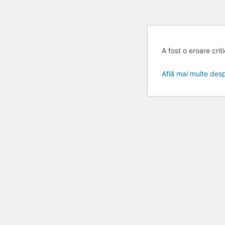
A fost o eroare crit
Skip
to
Află mai multe de
content