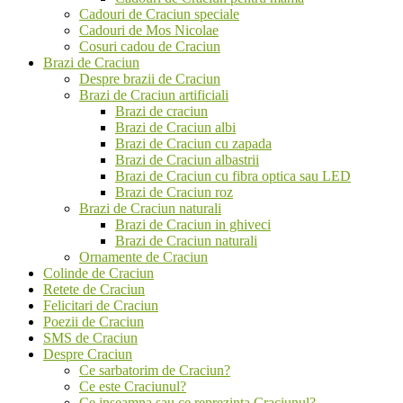
Cadouri de Craciun speciale
Cadouri de Mos Nicolae
Cosuri cadou de Craciun
Brazi de Craciun
Despre brazii de Craciun
Brazi de Craciun artificiali
Brazi de craciun
Brazi de Craciun albi
Brazi de Craciun cu zapada
Brazi de Craciun albastrii
Brazi de Craciun cu fibra optica sau LED
Brazi de Craciun roz
Brazi de Craciun naturali
Brazi de Craciun in ghiveci
Brazi de Craciun naturali
Ornamente de Craciun
Colinde de Craciun
Retete de Craciun
Felicitari de Craciun
Poezii de Craciun
SMS de Craciun
Despre Craciun
Ce sarbatorim de Craciun?
Ce este Craciunul?
Ce inseamna sau ce reprezinta Craciunul?