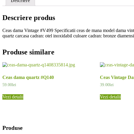
Descriere
Descriere produs
Ceas dama Vintage #V499 Specificatii ceas de mana model dama vintag
quartz carcasa cadran: otel inoxidabil culoare cadran: bronze diamensiu
Produse similare
Ceas dama quartz #Q140
Ceas Vintage D
59.00
lei
39.00
lei
Vezi detalii
Vezi detalii
Produse