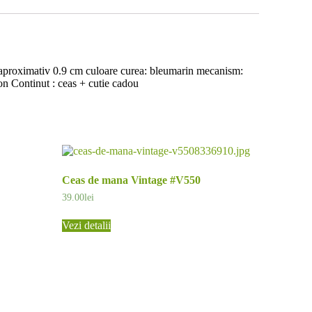
 aproximativ 0.9 cm culoare curea: bleumarin mecanism:
ion Continut : ceas + cutie cadou
Ceas de mana Vintage #V550
39.00
lei
Vezi detalii