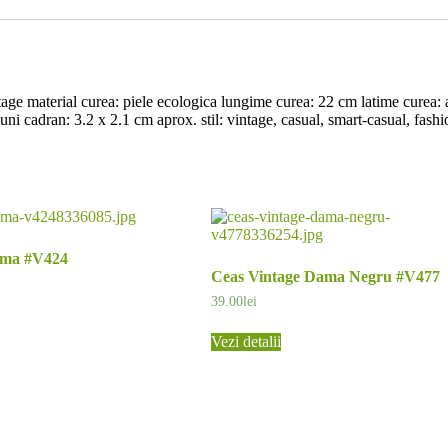
e material curea: piele ecologica lungime curea: 22 cm latime curea:
ni cadran: 3.2 x 2.1 cm aprox. stil: vintage, casual, smart-casual, fash
ama #V424
Ceas Vintage Dama Negru #V477
39.00
lei
Vezi detalii