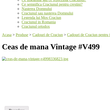
Ce semnifica Craciunul pentru crestini?
Nasterea Domnului
Craciunul sau nasterea Domnului
Legenda lui Mos Craciun
Craciunul in Romania
Craciunul ortodox
Acasa
>
Produse
>
Cadouri de Craciun
>
Cadouri de Craciun pentru 
Ceas de mana Vintage #V499