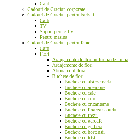
Card
Cadouri de Craciun corporate
Cadouri de Craciun pentru barbati
Carti
TV
Suport perete TV
Pentru masina
Cadouri de Craciun pentru femei
Carti
Flori
Aranjamente de flori in forma de inima
Aranjamente de flori
Abonament floral
Buchete de flori
Buchete cu alstroemeria
Buchete cu anemone
Buchete cu cale
Buchete cu crini
Buchete cu crizanteme
Buchete cu floarea soarelui
Buchete cu frezii
Buchete cu garoafe
Buchete cu gerbera
Buchete cu hortensii
Buchete cu irisi