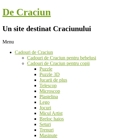
Skip
De Craciun
to
content
Un site destinat Craciunului
Menu
Secondary
Cadouri de Craciun
Navigation
Cadouri de Craciun pentru bebelusi
Menu
Cadouri de Craciun pentru copii
Puzzle
Puzzle 3D
Jucarii de plus
Telescop
Microscop
Plastelina
Lego
Jocuri
Micul Artist
Breloc haios
Seturi
Trenuri
Masinute