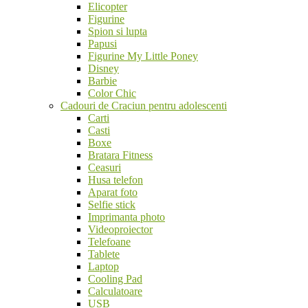
Elicopter
Figurine
Spion si lupta
Papusi
Figurine My Little Poney
Disney
Barbie
Color Chic
Cadouri de Craciun pentru adolescenti
Carti
Casti
Boxe
Bratara Fitness
Ceasuri
Husa telefon
Aparat foto
Selfie stick
Imprimanta photo
Videoproiector
Telefoane
Tablete
Laptop
Cooling Pad
Calculatoare
USB