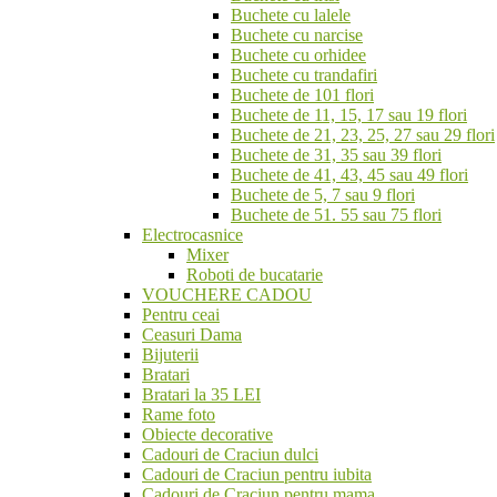
Buchete cu lalele
Buchete cu narcise
Buchete cu orhidee
Buchete cu trandafiri
Buchete de 101 flori
Buchete de 11, 15, 17 sau 19 flori
Buchete de 21, 23, 25, 27 sau 29 flori
Buchete de 31, 35 sau 39 flori
Buchete de 41, 43, 45 sau 49 flori
Buchete de 5, 7 sau 9 flori
Buchete de 51. 55 sau 75 flori
Electrocasnice
Mixer
Roboti de bucatarie
VOUCHERE CADOU
Pentru ceai
Ceasuri Dama
Bijuterii
Bratari
Bratari la 35 LEI
Rame foto
Obiecte decorative
Cadouri de Craciun dulci
Cadouri de Craciun pentru iubita
Cadouri de Craciun pentru mama