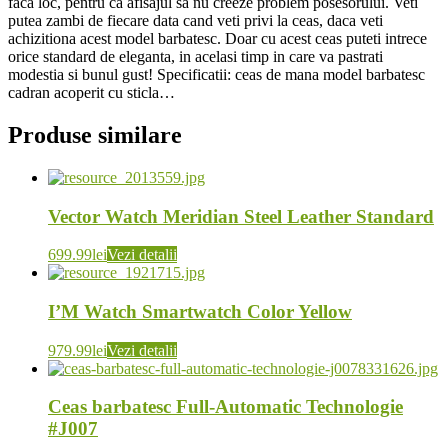
faca loc, pentru ca afisajul sa nu creeze problem posesorului. Veti
putea zambi de fiecare data cand veti privi la ceas, daca veti
achizitiona acest model barbatesc. Doar cu acest ceas puteti intrece
orice standard de eleganta, in acelasi timp in care va pastrati
modestia si bunul gust! Specificatii: ceas de mana model barbatesc
cadran acoperit cu sticla…
Produse similare
Vector Watch Meridian Steel Leather Standard
699.99
lei
Vezi detalii
I’M Watch Smartwatch Color Yellow
979.99
lei
Vezi detalii
Ceas barbatesc Full-Automatic Technologie
#J007