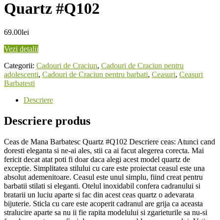
Quartz #Q102
69.00
lei
Vezi detalii
Categorii:
Cadouri de Craciun
,
Cadouri de Craciun pentru
adolescenti
,
Cadouri de Craciun pentru barbati
,
Ceasuri
,
Ceasuri
Barbatesti
Descriere
Descriere produs
Ceas de Mana Barbatesc Quartz #Q102 Descriere ceas: Atunci cand
doresti eleganta si ne-ai ales, stii ca ai facut alegerea corecta. Mai
fericit decat atat poti fi doar daca alegi acest model quartz de
exceptie. Simplitatea stilului cu care este proiectat ceasul este una
absolut ademenitoare. Ceasul este unul simplu, fiind creat pentru
barbatii stilati si eleganti. Otelul inoxidabil confera cadranului si
bratarii un luciu aparte si fac din acest ceas quartz o adevarata
bijuterie. Sticla cu care este acoperit cadranul are grija ca aceasta
stralucire aparte sa nu ii fie rapita modelului si zgarieturile sa nu-si