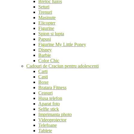
Breloc haios
Seturi
Trenuri
Masinute
Elicopter
Figurine
Spion si lupta
Papusi
Figurine My Little Poney
Disney
Barbie
Color Chic
Cadouri de Craciun pentru adolescenti
Carti
Casti
Boxe
Bratara Fitness
Ceasuri
Husa telefon
Aparat foto
Selfie stick
Imprimanta photo
Videoproiector
Telefoane
Tablete