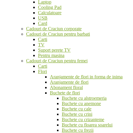
Laptop
Cooling Pad
Calculatoare
USB
Card
Cadouri de Craciun corporate
Cadouri de Craciun pentru barbati
Carti
TV
Suport perete TV
Pentru masina
Cadouri de Craciun pentru femei
Carti
Flori
Aranjamente de flori in forma de inima
Aranjamente de flori
Abonament floral
Buchete de flori
Buchete cu alstroemeria
Buchete cu anemone
Buchete cu cale
Buchete cu crini
Buchete cu crizanteme
Buchete cu floarea soarelui
Buchete cu frezii