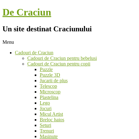
Skip
De Craciun
to
content
Un site destinat Craciunului
Menu
Secondary
Cadouri de Craciun
Navigation
Cadouri de Craciun pentru bebelusi
Menu
Cadouri de Craciun pentru copii
Puzzle
Puzzle 3D
Jucarii de plus
Telescop
Microscop
Plastelina
Lego
Jocuri
Micul Artist
Breloc haios
Seturi
Trenuri
Masinute