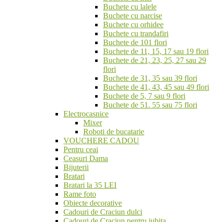
Buchete cu lalele
Buchete cu narcise
Buchete cu orhidee
Buchete cu trandafiri
Buchete de 101 flori
Buchete de 11, 15, 17 sau 19 flori
Buchete de 21, 23, 25, 27 sau 29
flori
Buchete de 31, 35 sau 39 flori
Buchete de 41, 43, 45 sau 49 flori
Buchete de 5, 7 sau 9 flori
Buchete de 51. 55 sau 75 flori
Electrocasnice
Mixer
Roboti de bucatarie
VOUCHERE CADOU
Pentru ceai
Ceasuri Dama
Bijuterii
Bratari
Bratari la 35 LEI
Rame foto
Obiecte decorative
Cadouri de Craciun dulci
Cadouri de Craciun pentru iubita