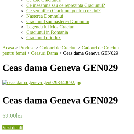
Ce inseamna sau ce reprezinta Craciunul?
Ce semnifica Craciunul pentru crestini?
Nasterea Domnului
Craciunul sau nasterea Domnului
Legenda lui Mos Craciun
Craciunul in Romania
Craciunul ortodox
Acasa
>
Produse
>
Cadouri de Craciun
>
Cadouri de Craciun
pentru femei
>
Ceasuri Dama
>
Ceas dama Geneva GEN029
Ceas dama Geneva GEN029
Ceas dama Geneva GEN029
69.00
lei
Vezi detalii