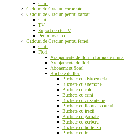
Card
Cadouri de Craciun corporate
Cadouri de Craciun pentru barbati
Carti
TV
Suport perete TV
Pentru masina
Cadouri de Craciun pentru femei
Carti
Flori
Aranjamente de flori in forma de inima
Aranjamente de flori
Abonament floral
Buchete de flori
Buchete cu alstroemeria
Buchete cu anemone
Buchete cu cale
Buchete cu crini
Buchete cu crizanteme
Buchete cu floarea soarelui
Buchete cu frezii
Buchete cu garoafe
Buchete cu gerbera
Buchete cu hortensii
Buchete cu irisi