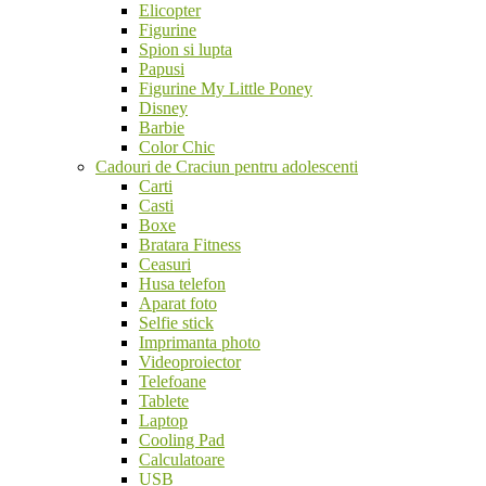
Elicopter
Figurine
Spion si lupta
Papusi
Figurine My Little Poney
Disney
Barbie
Color Chic
Cadouri de Craciun pentru adolescenti
Carti
Casti
Boxe
Bratara Fitness
Ceasuri
Husa telefon
Aparat foto
Selfie stick
Imprimanta photo
Videoproiector
Telefoane
Tablete
Laptop
Cooling Pad
Calculatoare
USB