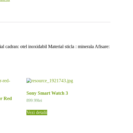
dran: otel inoxidabil Material sticla : minerala Afisare:
Sony Smart Watch 3
er Red
899.99
lei
Vezi detalii