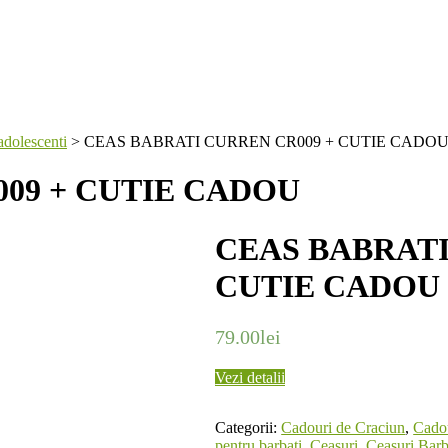
adolescenti
>
CEAS BABRATI CURREN CR009 + CUTIE CADO
09 + CUTIE CADOU
CEAS BABRATI
CUTIE CADOU
79.00
lei
Vezi detalii
Categorii:
Cadouri de Craciun
,
Cadou
pentru barbati
,
Ceasuri
,
Ceasuri Barb