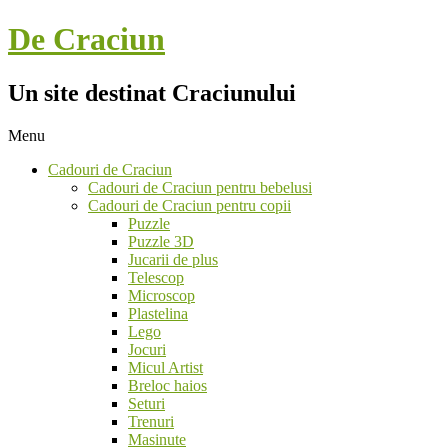
Skip
De Craciun
to
content
Un site destinat Craciunului
Menu
Secondary
Cadouri de Craciun
Navigation
Cadouri de Craciun pentru bebelusi
Menu
Cadouri de Craciun pentru copii
Puzzle
Puzzle 3D
Jucarii de plus
Telescop
Microscop
Plastelina
Lego
Jocuri
Micul Artist
Breloc haios
Seturi
Trenuri
Masinute