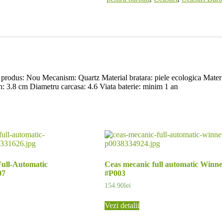
: Nou Mecanism: Quartz Material bratara: piele ecologica Material ca
 3.8 cm Diametru carcasa: 4.6 Viata baterie: minim 1 an
Full-Automatic
Ceas mecanic full automatic Winn
07
#P003
154.90
lei
Vezi detalii