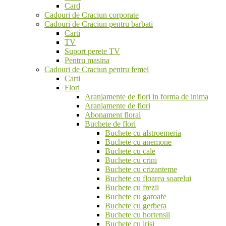
Card
Cadouri de Craciun corporate
Cadouri de Craciun pentru barbati
Carti
TV
Suport perete TV
Pentru masina
Cadouri de Craciun pentru femei
Carti
Flori
Aranjamente de flori in forma de inima
Aranjamente de flori
Abonament floral
Buchete de flori
Buchete cu alstroemeria
Buchete cu anemone
Buchete cu cale
Buchete cu crini
Buchete cu crizanteme
Buchete cu floarea soarelui
Buchete cu frezii
Buchete cu garoafe
Buchete cu gerbera
Buchete cu hortensii
Buchete cu irisi