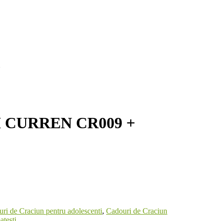
U
 CURREN CR009 +
ri de Craciun pentru adolescenti
,
Cadouri de Craciun
atesti