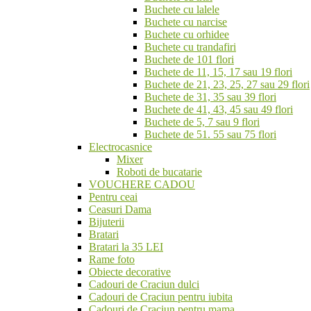
Buchete cu lalele
Buchete cu narcise
Buchete cu orhidee
Buchete cu trandafiri
Buchete de 101 flori
Buchete de 11, 15, 17 sau 19 flori
Buchete de 21, 23, 25, 27 sau 29 flori
Buchete de 31, 35 sau 39 flori
Buchete de 41, 43, 45 sau 49 flori
Buchete de 5, 7 sau 9 flori
Buchete de 51. 55 sau 75 flori
Electrocasnice
Mixer
Roboti de bucatarie
VOUCHERE CADOU
Pentru ceai
Ceasuri Dama
Bijuterii
Bratari
Bratari la 35 LEI
Rame foto
Obiecte decorative
Cadouri de Craciun dulci
Cadouri de Craciun pentru iubita
Cadouri de Craciun pentru mama