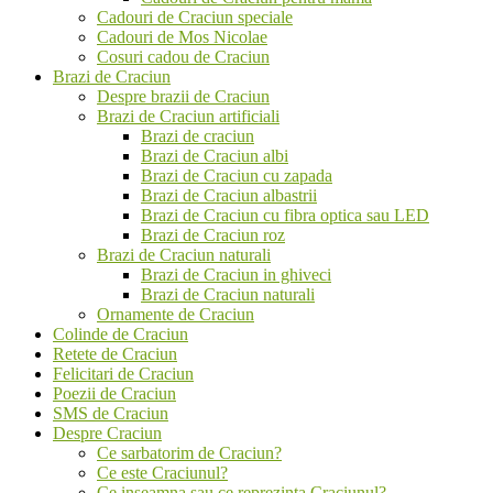
Cadouri de Craciun speciale
Cadouri de Mos Nicolae
Cosuri cadou de Craciun
Brazi de Craciun
Despre brazii de Craciun
Brazi de Craciun artificiali
Brazi de craciun
Brazi de Craciun albi
Brazi de Craciun cu zapada
Brazi de Craciun albastrii
Brazi de Craciun cu fibra optica sau LED
Brazi de Craciun roz
Brazi de Craciun naturali
Brazi de Craciun in ghiveci
Brazi de Craciun naturali
Ornamente de Craciun
Colinde de Craciun
Retete de Craciun
Felicitari de Craciun
Poezii de Craciun
SMS de Craciun
Despre Craciun
Ce sarbatorim de Craciun?
Ce este Craciunul?
Ce inseamna sau ce reprezinta Craciunul?