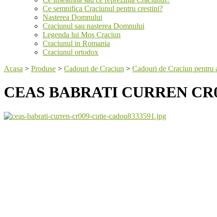
Ce semnifica Craciunul pentru crestini?
Nasterea Domnului
Craciunul sau nasterea Domnului
Legenda lui Mos Craciun
Craciunul in Romania
Craciunul ortodox
Acasa
>
Produse
>
Cadouri de Craciun
>
Cadouri de Craciun pentru 
CEAS BABRATI CURREN CR0