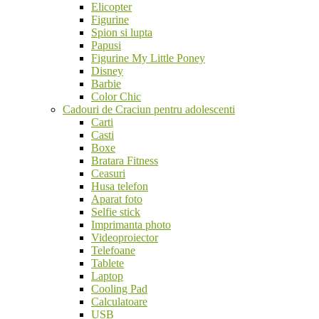
Elicopter
Figurine
Spion si lupta
Papusi
Figurine My Little Poney
Disney
Barbie
Color Chic
Cadouri de Craciun pentru adolescenti
Carti
Casti
Boxe
Bratara Fitness
Ceasuri
Husa telefon
Aparat foto
Selfie stick
Imprimanta photo
Videoproiector
Telefoane
Tablete
Laptop
Cooling Pad
Calculatoare
USB