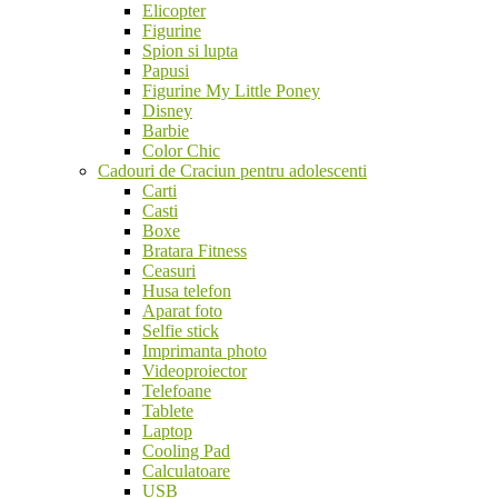
Elicopter
Figurine
Spion si lupta
Papusi
Figurine My Little Poney
Disney
Barbie
Color Chic
Cadouri de Craciun pentru adolescenti
Carti
Casti
Boxe
Bratara Fitness
Ceasuri
Husa telefon
Aparat foto
Selfie stick
Imprimanta photo
Videoproiector
Telefoane
Tablete
Laptop
Cooling Pad
Calculatoare
USB