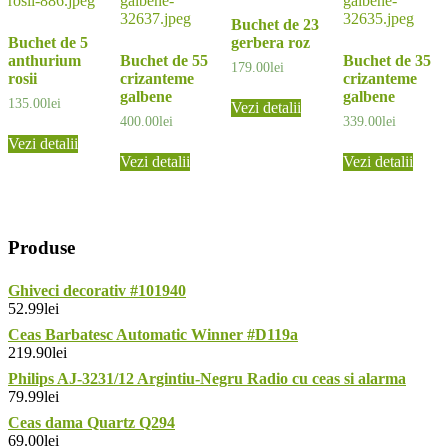
Buchet de 23
Buchet de 5
gerbera roz
anthurium
Buchet de 55
Buchet de 35
179.00
lei
rosii
crizanteme
crizanteme
galbene
galbene
135.00
lei
Vezi detalii
400.00
lei
339.00
lei
Vezi detalii
Vezi detalii
Vezi detalii
Produse
Ghiveci decorativ #101940
52.99
lei
Ceas Barbatesc Automatic Winner #D119a
219.90
lei
Philips AJ-3231/12 Argintiu-Negru Radio cu ceas si alarma
79.99
lei
Ceas dama Quartz Q294
69.00
lei