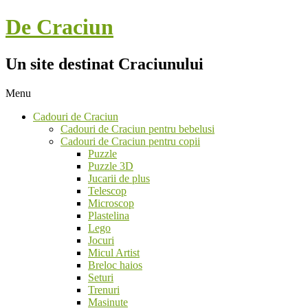
Skip
De Craciun
to
content
Un site destinat Craciunului
Menu
Secondary
Cadouri de Craciun
Navigation
Cadouri de Craciun pentru bebelusi
Menu
Cadouri de Craciun pentru copii
Puzzle
Puzzle 3D
Jucarii de plus
Telescop
Microscop
Plastelina
Lego
Jocuri
Micul Artist
Breloc haios
Seturi
Trenuri
Masinute