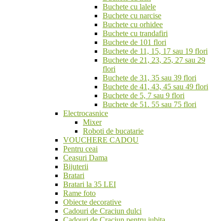
Buchete cu lalele
Buchete cu narcise
Buchete cu orhidee
Buchete cu trandafiri
Buchete de 101 flori
Buchete de 11, 15, 17 sau 19 flori
Buchete de 21, 23, 25, 27 sau 29
flori
Buchete de 31, 35 sau 39 flori
Buchete de 41, 43, 45 sau 49 flori
Buchete de 5, 7 sau 9 flori
Buchete de 51. 55 sau 75 flori
Electrocasnice
Mixer
Roboti de bucatarie
VOUCHERE CADOU
Pentru ceai
Ceasuri Dama
Bijuterii
Bratari
Bratari la 35 LEI
Rame foto
Obiecte decorative
Cadouri de Craciun dulci
Cadouri de Craciun pentru iubita