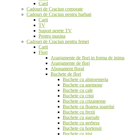
Card
Cadouri de Craciun corporate
Cadouri de Craciun pentru barbati
Carti
TV
Suport perete TV
Pentru masina
Cadouri de Craciun pentru femei
Carti
Flori
Aranjamente de flori in forma de inima
Aranjamente de flori
Abonament floral
Buchete de flori
Buchete cu alstroemeria
Buchete cu anemone
Buchete cu cale
Buchete cu crini
Buchete cu crizanteme
Buchete cu floarea soarelui
Buchete cu frezii
Buchete cu garoafe
Buchete cu gerbera
Buchete cu hortensii
Buchete cu irisi