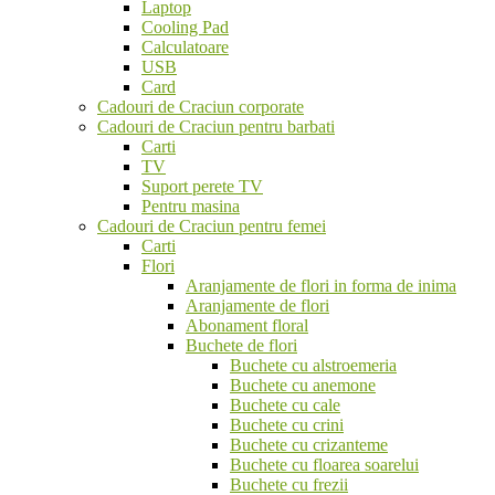
Laptop
Cooling Pad
Calculatoare
USB
Card
Cadouri de Craciun corporate
Cadouri de Craciun pentru barbati
Carti
TV
Suport perete TV
Pentru masina
Cadouri de Craciun pentru femei
Carti
Flori
Aranjamente de flori in forma de inima
Aranjamente de flori
Abonament floral
Buchete de flori
Buchete cu alstroemeria
Buchete cu anemone
Buchete cu cale
Buchete cu crini
Buchete cu crizanteme
Buchete cu floarea soarelui
Buchete cu frezii