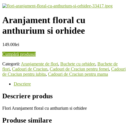
Aranjament floral cu
anthurium si orhidee
149.00
lei
Cumpără produsul
Categorii:
Aranjamente de flori
,
Buchete cu orhidee
,
Buchete de
flori
,
Cadouri de Craciun
,
Cadouri de Craciun pentru femei
,
Cadouri
de Craciun pentru iubita
,
Cadouri de Craciun pentru mama
Descriere
Descriere produs
Flori Aranjament floral cu anthurium si orhidee
Produse similare