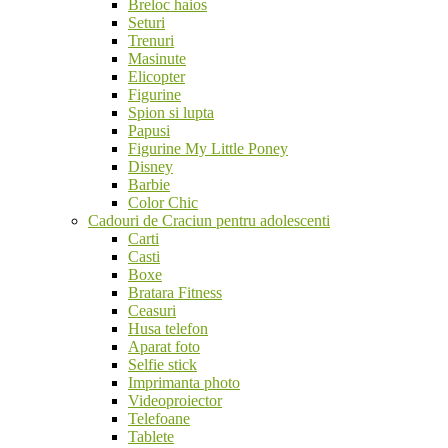
Breloc haios
Seturi
Trenuri
Masinute
Elicopter
Figurine
Spion si lupta
Papusi
Figurine My Little Poney
Disney
Barbie
Color Chic
Cadouri de Craciun pentru adolescenti
Carti
Casti
Boxe
Bratara Fitness
Ceasuri
Husa telefon
Aparat foto
Selfie stick
Imprimanta photo
Videoproiector
Telefoane
Tablete