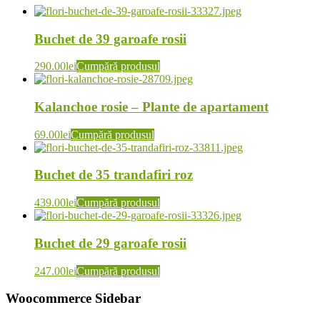
Buchet de 39 garoafe rosii
290.00
lei
Cumpără produsul
Kalanchoe rosie – Plante de apartament
69.00
lei
Cumpără produsul
Buchet de 35 trandafiri roz
439.00
lei
Cumpără produsul
Buchet de 29 garoafe rosii
247.00
lei
Cumpără produsul
Woocommerce Sidebar