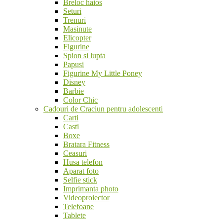
Breloc haios
Seturi
Trenuri
Masinute
Elicopter
Figurine
Spion si lupta
Papusi
Figurine My Little Poney
Disney
Barbie
Color Chic
Cadouri de Craciun pentru adolescenti
Carti
Casti
Boxe
Bratara Fitness
Ceasuri
Husa telefon
Aparat foto
Selfie stick
Imprimanta photo
Videoproiector
Telefoane
Tablete