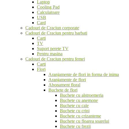
Laptop
Cooling Pad
Calculatoare
USB
Card
Cadouri de Craciun corporate
Cadouri de Craciun pentru barbati
Carti
TV
Suport perete TV
Pentru masina
Cadouri de Craciun pentru femei
Carti
Flori
Aranjamente de flori in forma de inima
Aranjamente de flori
Abonament floral
Buchete de flori
Buchete cu alstroemeria
Buchete cu anemone
Buchete cu cale
Buchete cu crini
Buchete cu crizanteme
Buchete cu floarea soarelui
Buchete cu frezii